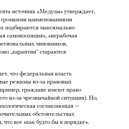
ента источник «Медузы» утверждает,
д» громкими наименованиями
них подбираются максимально
ая самоизоляция», «нерабочая
 региональных чиновников,
ово „карантин“ стараются
ает, что федеральная власть
ные режимы из-за правовых
апример, граждане имеют право
го из-за чрезвычайной ситуации). Но,
сихологическая составляющая —
лючительных обстоятельствах
 что все «как будто бы в порядке».