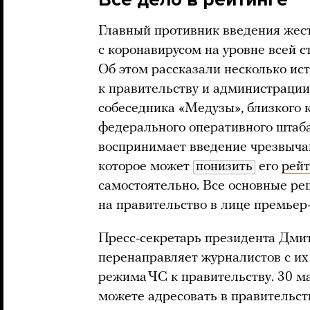
Главный противник введения жест
с коронавирусом на уровне всей 
Об этом рассказали несколько ис
к правительству и администрации
собеседника «Медузы», близкого 
федерального оперативного штаба
воспринимает введение чрезвыча
которое может
понизить
его
рейт
самостоятельно. Все основные р
на правительство в лице премье
Пресс-секретарь президента Дми
перенаправляет журналистов с и
режима ЧС к правительству. 30 ма
можете адресовать в правительств