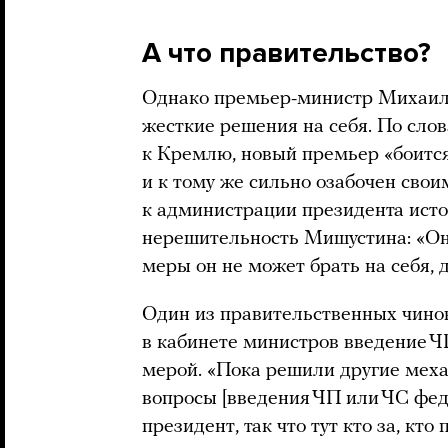
А что правительство?
Однако премьер-министр Михаил 
жесткие решения на себя. По сло
к Кремлю, новый премьер «боитс
и к тому же сильно озабочен сво
к администрации президента ист
нерешительность Мишустина: «Он 
меры он не может брать на себя, д
Один из правительственных чинов
в кабинете министров введение Ч
мерой. «Пока решили другие меха
вопросы [введения ЧП или ЧС фед
президент, так что тут кто за, кт