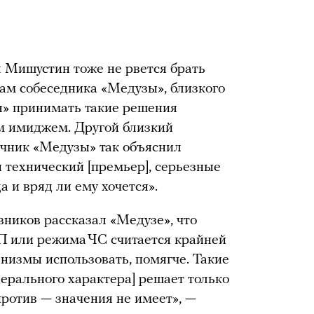
Мишустин тоже не рвется брать
вам собеседника «Медузы», близкого
я» принимать такие решения
им имиджем. Другой близкий
очник «Медузы» так объяснил
технический [премьер], серьезные
а и вряд ли ему хочется».
ников рассказал «Медузе», что
П или режима ЧС считается крайней
низмы использовать, помягче. Такие
ерального характера] решает только
о против — значения не имеет», —