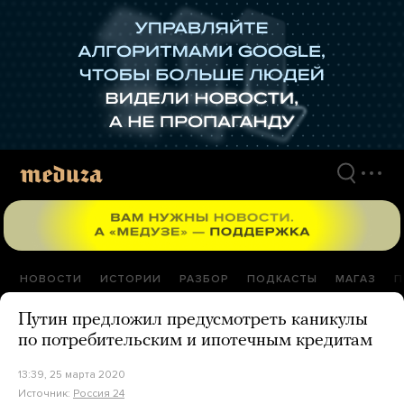
Перейти
к
материалам
НОВОСТИ
ИСТОРИИ
РАЗБОР
ПОДКАСТЫ
МАГАЗ
П
Путин предложил предусмотреть каникулы
по потребительским и ипотечным кредитам
13:39, 25 марта 2020
Источник:
Россия 24