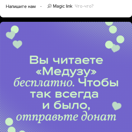
Magic link
Что-что?
Напишите нам