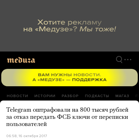
Перейти
к
материалам
НОВОСТИ
ИСТОРИИ
РАЗБОР
ПОДКАСТЫ
МАГАЗ
П
Telegram оштрафовали на 800 тысяч рублей
за отказ передать ФСБ ключи от переписки
пользователей
06:58, 16 октября 2017