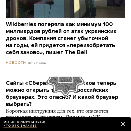
Wildberries потеряла как минимум 100
миллиардов рублей от атак украинских
дронов. Компания станет убыточной
на годы, ей придется «переизобретать
себя заново», пишет The Bell
день назад
НОВОСТИ
Сайты «Сбера» и других банков теперь
можно открыть только в российских
браузерах. Это опасно? И какой браузер
выбрать?
Короткая инструкция для тех, кто опасается
переходить на продукты «Яндекса» и VK
МЫ ИСПОЛЬЗУЕМ КУКИ!
ЧТО ЭТО ЗНАЧИТ?
3 карточки
день назад
РАЗБОР