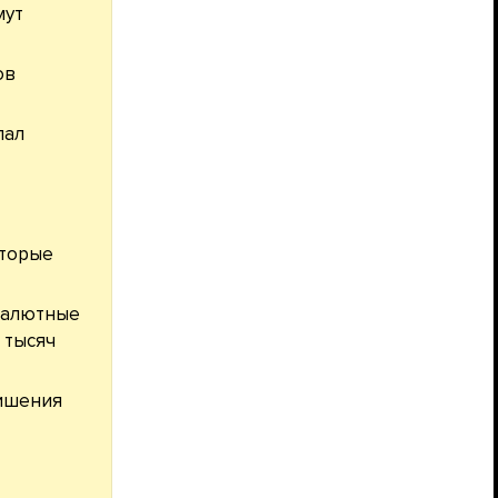
мут
ов
пал
оторые
валютные
 тысяч
лишения