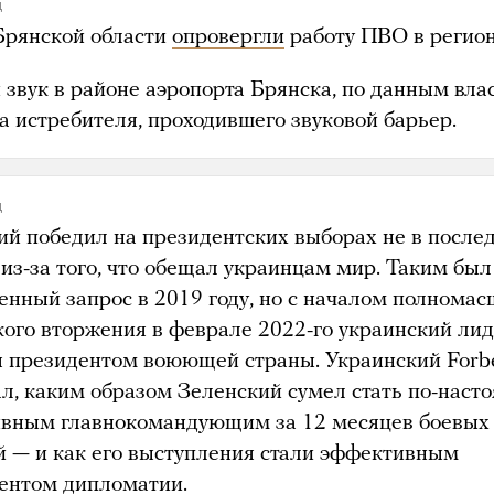
д
Брянской области
опровергли
работу ПВО в регион
 звук в районе аэропорта Брянска, по данным влас
а истребителя, проходившего звуковой барьер.
д
ий победил на президентских выборах не в посл
из-за того, что обещал украинцам мир. Таким был
енный запрос в 2019 году, но с началом полномас
кого вторжения в феврале 2022-го украинский ли
я президентом воюющей страны. Украинский Forb
ал, каким образом Зеленский сумел стать по-наст
вным главнокомандующим за 12 месяцев боевых
й — и как его выступления стали эффективным
ентом дипломатии.