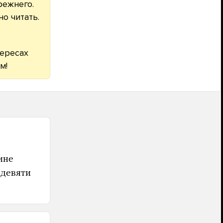
режнего.
о читать.
тересах
м!
ине
 девяти