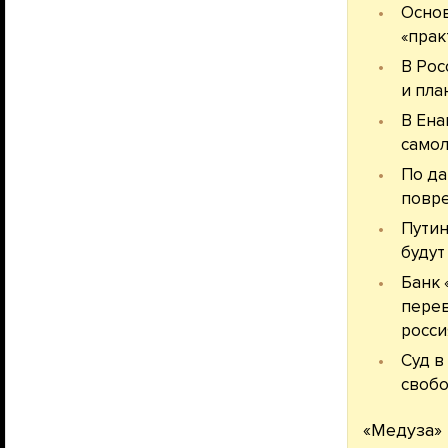
Основ
«прак
В Рос
и пла
В Ена
самол
По да
повре
Путин
будут
Банк 
перев
росси
Суд в
свобо
«Медуза» 