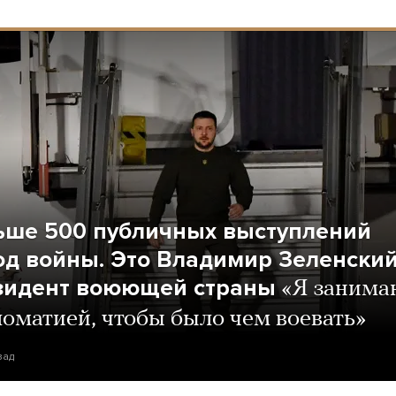
ьше 500 публичных выступлений
год войны. Это Владимир Зеленски
зидент воюющей страны
«Я занима
оматией, чтобы было чем воевать»
зад