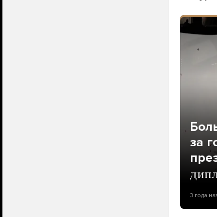
Бол
за 
пре
дипл
3 года на