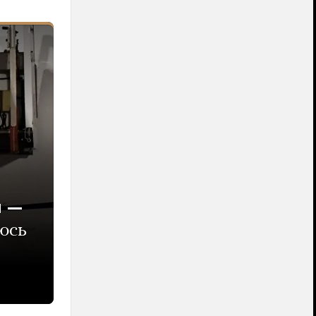
й —
юсь