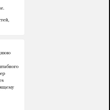
е.
тей,
еднюю
штабного
дер
es
оящему