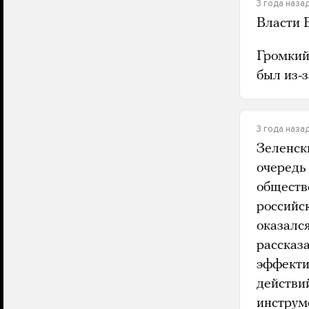
3 года наза
Власти 
Громкий
был из-з
3 года наза
Зеленск
очередь 
обществ
российс
оказалс
рассказ
эффекти
действи
инструм