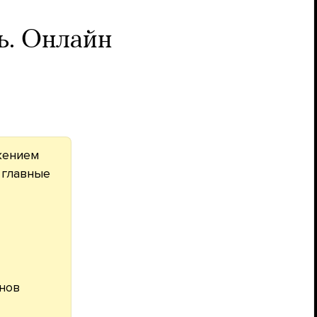
ь. Онлайн
жением
, главные
нов