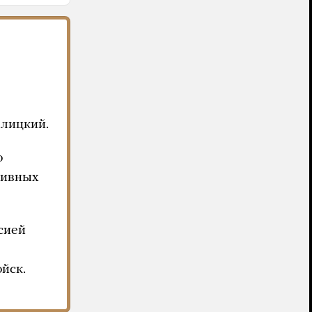
лицкий.
о
тивных
сией
йск.