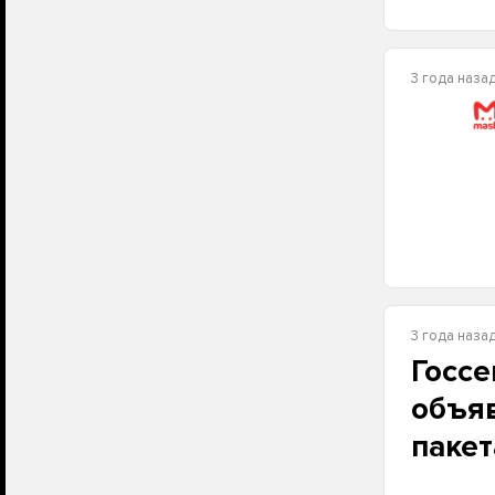
3 года наза
3 года наза
Госсе
объяв
пакет