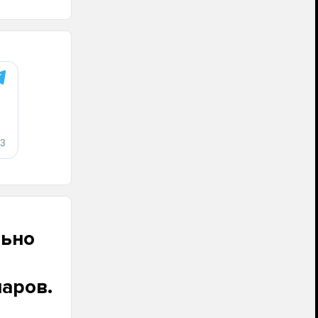
льно
аров.