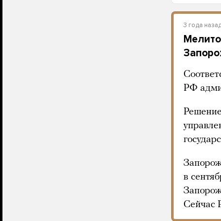
3 года наза
Мелито
Запоро
Соответ
РФ адми
Решение
управле
государс
Запорож
в сентяб
Запорож
Сейчас 