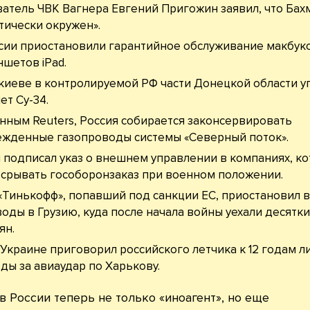
атель ЧВК Вагнера Евгений Пригожин заявил, что Бах
тически окружен».
сии приостановили гарантийное обслуживание макбук
ншетов iPad.
киеве в контролируемой РФ части Донецкой области у
ет Су-34.
нным Reuters, Россия собирается законсервировать
жденные газопроводы системы «Северный поток».
 подписал указ о внешнем управлении в компаниях, к
 срывать гособоронзаказ при военном положении.
«Тинькофф», попавший под санкции ЕС, приостановил 
оды в Грузию, куда после начала войны уехали десятки
ян.
 Украине приговорил российского летчика к 12 годам 
ды за авиаудар по Харькову.
в России теперь не только «иноагент», но еще