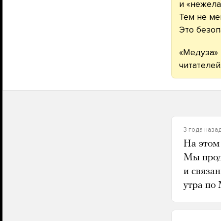
и «нежела
Тем не ме
Это безоп
«Медуза» 
читателей
3 года наза
На этом
Мы прод
и связан
утра по 