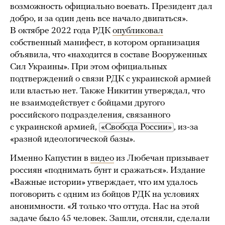
возможность официально воевать. Президент дал
добро, и за один день все начало двигаться».
В октябре 2022 года РДК
опубликовал
собственный манифест, в котором организация
объявила, что «находится в составе Вооруженных
Сил Украины». При этом официальных
подтверждений о связи РДК с украинской армией
или властью нет. Также Никитин утверждал, что
не взаимодействует с бойцами другого
российского подразделения, связанного
с украинской армией,
«Свобода России»
, из-за
«разной идеологической базы».
Именно Капустин в
видео
из Любечан призывает
россиян «поднимать бунт и сражаться». Издание
«Важные истории» утверждает, что им удалось
поговорить с одним из бойцов РДК на условиях
анонимности. «Я только что оттуда. Нас на этой
задаче было 45 человек. Зашли, отсняли, сделали