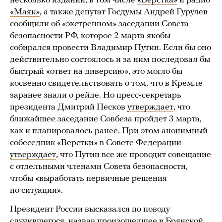
несколько изданий, в том числе
«Верстка»
и радио
«Маяк»
, а также депутат Госдумы Андрей Гурулев
сообщили об «экстренном» заседании Совета
безопасности РФ, которое 2 марта якобы
собирался провести Владимир Путин. Если бы оно
действительно состоялось и за ним последовал бы
быстрый «ответ на диверсию», это могло бы
косвенно свидетельствовать о том, что в Кремле
заранее знали о рейде. Но пресс-секретарь
президента Дмитрий Песков
утверждает
, что
ближайшее заседание Совбеза пройдет 3 марта,
как и планировалось ранее. При этом анонимный
собеседник «Верстки» в Совете Федерации
утверждает
, что Путин все же проводит совещание
с отдельными членами Совета безопасности,
чтобы «выработать первичные решения
по ситуации».
Президент России высказался по поводу
случившегося,
назвав
произошедшее в Брянской