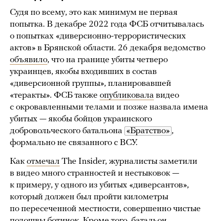
Судя по всему, это как минимум не первая
попытка. В декабре 2022 года ФСБ отчитывалась
о попытках «диверсионно-террористических
актов» в Брянской области. 26 декабря ведомство
объявило
, что на границе убиты четверо
украинцев, якобы входивших в состав
«диверсионной группы», планировавшей
«теракты». ФСБ также
опубликовала
видео
с окровавленными телами и позже назвала имена
убитых — якобы бойцов украинского
добровольческого батальона
«Братство»
,
формально не связанного с ВСУ.
Как
отмечал
The Insider, журналисты заметили
в видео много странностей и нестыковок —
к примеру, у одного из убитых «диверсантов»,
который должен был пройти километры
по пересеченной местности, совершенно чистые
подошвы ботинок. Кроме того, батальон