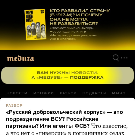
Перейти
к
материалам
НОВОСТИ
ИСТОРИИ
РАЗБОР
ПОДКАСТЫ
МАГАЗ
П
РАЗБОР
«Русский добровольческий корпус» — это
подразделение ВСУ? Российские
партизаны? Или агенты ФСБ?
Что известно,
а что нет о «диверсии» в пограничных селах