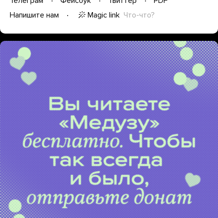
Телеграм
Фейсбук
Твиттер
PDF
Magic link
Что-что?
Напишите нам