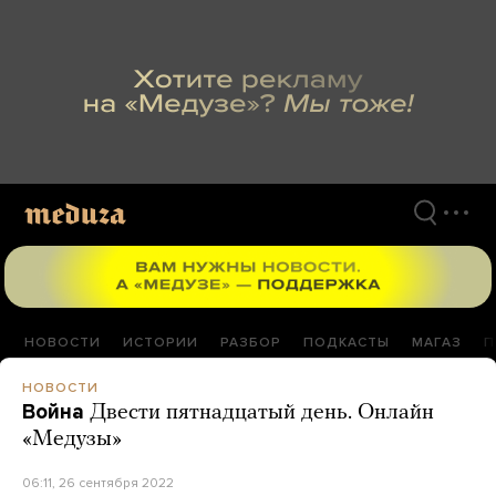
Перейти
к
материалам
НОВОСТИ
ИСТОРИИ
РАЗБОР
ПОДКАСТЫ
МАГАЗ
П
НОВОСТИ
Война
Двести пятнадцатый день. Онлайн
«Медузы»
06:11, 26 сентября 2022