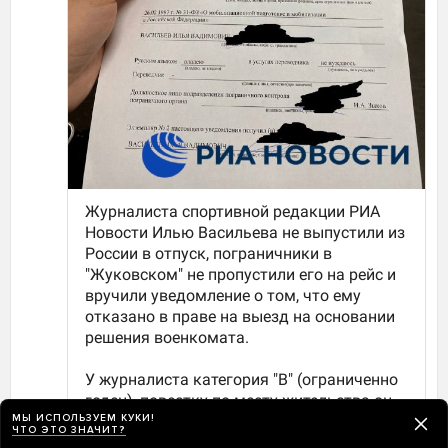
МЫ ИСПОЛЬЗУЕМ КУКИ!
ЧТО ЭТО ЗНАЧИТ?