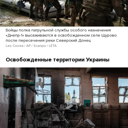
Бойцы полка патрульной службы особого назначения
«Днепр-1» высаживаются в освобожденном селе Щурово
после пересечения реки Северский Донец
Leo Correa / AP / Scanpix / LETA
Освобожденные территории Украины