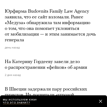
Юрфирма Budovnits Family Law Agency
заявила, что ее сайт взломали. Ранее
«Медуза» обнаружила там информацию
о том, что она помогает уклоняться
от мобилизации — и этим занимается дочь
генерала
день назад
На Катерину Гордееву завели дело
о распространении «фейков» об армии
2 дня назад
В Швеции задержали пару российских
туристов. Их посчитали «угрозой
МЫ ИСПОЛЬЗУЕМ КУКИ!
безопасности» из-за того, что они поставили
ЧТО ЭТО ЗНАЧИТ?
палатку рядом с домом «охраняемого лица»