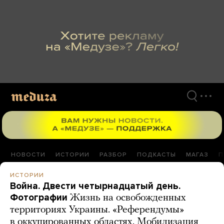
Перейти
к
материалам
НОВОСТИ
ИСТОРИИ
РАЗБОР
ПОДКАСТЫ
МАГАЗ
П
ИСТОРИИ
Война. Двести четырнадцатый день.
Фотографии
Жизнь на освобожденных
территориях Украины. «Референдумы»
в оккупированных областях. Мобилизация