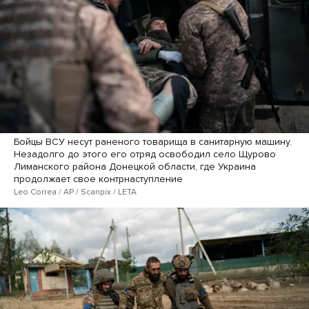
Бойцы ВСУ несут раненого товарища в санитарную машину.
Незадолго до этого его отряд освободил село Щурово
Лиманского района Донецкой области, где Украина
продолжает свое контрнаступление
Leo Correa / AP / Scanpix / LETA