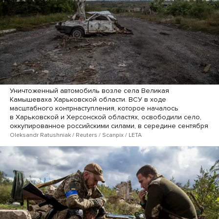
Уничтоженный автомобиль возле села Великая
Камышеваха Харьковской области. ВСУ в ходе
масштабного контрнаступления, которое началось
в Харьковской и Херсонской областях, освободили село,
оккупированное российскими силами, в середине сентября
Oleksandr Ratushniak / Reuters / Scanpix / LETA