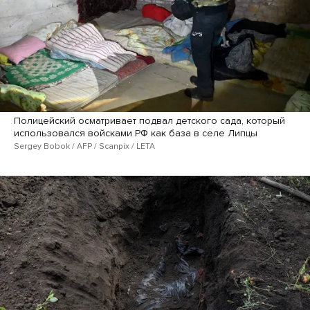
Полицейский осматривает подвал детского сада, который
использовался войсками РФ как база в селе Липцы
Sergey Bobok / AFP / Scanpix / LETA