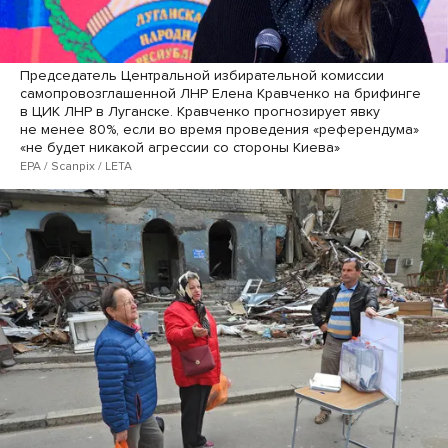
Председатель Центральной избирательной комиссии
самопровозглашенной ЛНР Елена Кравченко на брифинге
в ЦИК ЛНР в Луганске. Кравченко прогнозирует явку
не менее 80%, если во время проведения «референдума»
«не будет никакой агрессии со стороны Киева»
EPA / Scanpix / LETA