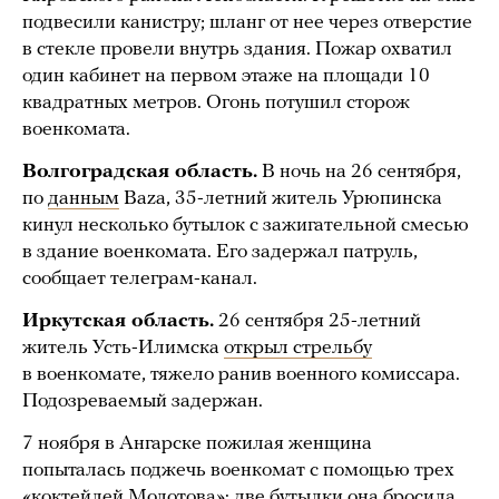
подвесили канистру; шланг от нее через отверстие
в стекле провели внутрь здания. Пожар охватил
один кабинет на первом этаже на площади 10
квадратных метров. Огонь потушил сторож
военкомата.
Волгоградская область.
В ночь на 26 сентября,
по
данным
Baza, 35-летний житель Урюпинска
кинул несколько бутылок с зажигательной смесью
в здание военкомата. Его задержал патруль,
сообщает телеграм-канал.
Иркутская область.
26 сентября 25-летний
житель Усть-Илимска
открыл стрельбу
в военкомате, тяжело ранив военного комиссара.
Подозреваемый задержан.
7 ноября в Ангарске пожилая женщина
попыталась поджечь военкомат с помощью трех
«коктейлей Молотова»: две бутылки она бросила