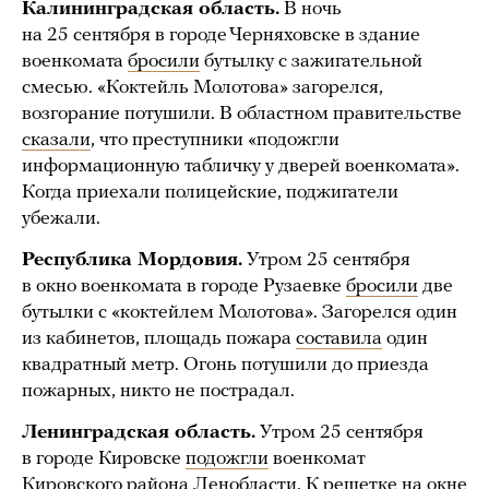
Калининградская область.
В ночь
на 25 сентября в городе Черняховске в здание
военкомата
бросили
бутылку с зажигательной
смесью. «Коктейль Молотова» загорелся,
возгорание потушили. В областном правительстве
сказали
, что преступники «подожгли
информационную табличку у дверей военкомата».
Когда приехали полицейские, поджигатели
убежали.
Республика Мордовия.
Утром 25 сентября
в окно военкомата в городе Рузаевке
бросили
две
бутылки с «коктейлем Молотова». Загорелся один
из кабинетов, площадь пожара
составила
один
квадратный метр. Огонь потушили до приезда
пожарных, никто не пострадал.
Ленинградская область.
Утром 25 сентября
в городе Кировске
подожгли
военкомат
Кировского района Ленобласти. К решетке на окне