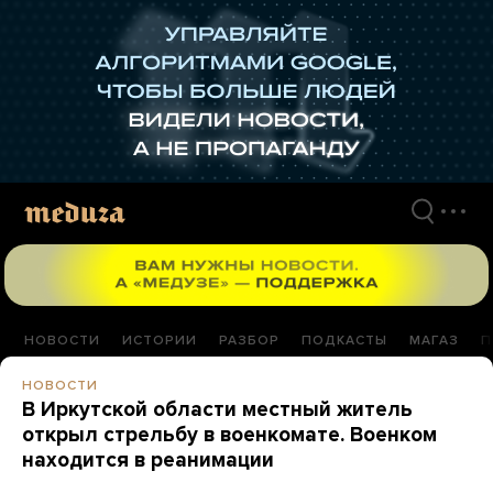
Перейти
к
материалам
НОВОСТИ
ИСТОРИИ
РАЗБОР
ПОДКАСТЫ
МАГАЗ
П
НОВОСТИ
В Иркутской области местный житель
открыл стрельбу в военкомате. Военком
находится в реанимации