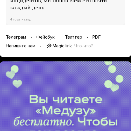
инцидентов, мы обновляем его почти
каждый день
4 года назад
Телеграм
Фейсбук
Твиттер
PDF
Magic link
Что-что?
Напишите нам