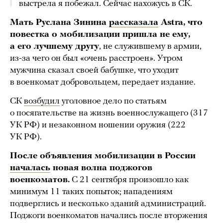
выстрела я побежал. Сейчас нахожусь в СК.
Мать Руслана Зинина
рассказала
Astra, что
повестка о мобилизации пришла не ему,
а его лучшему другу
, не служившему в армии,
из-за чего он был «очень расстроен». Утром
мужчина сказал своей бабушке, что уходит
в военкомат добровольцем, передает издание.
СК
возбудил
уголовное дело по статьям
о посягательстве на жизнь военнослужащего (317
УК РФ) и незаконном ношении оружия (222
УК РФ).
После объявления мобилизации в России
началась
новая волна поджогов
военкоматов.
С 21 сентября произошло как
минимум 11 таких попыток; нападениям
подверглись и несколько зданий администраций.
Поджоги военкоматов начались после вторжения