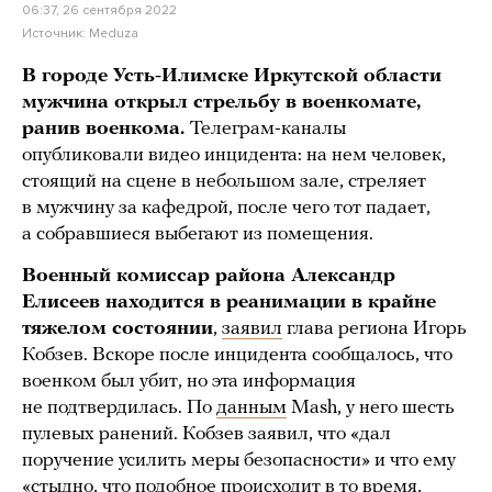
06:37, 26 сентября 2022
Источник:
Meduza
В городе Усть-Илимске Иркутской области
мужчина открыл стрельбу в военкомате,
ранив военкома.
Телеграм-каналы
опубликовали видео инцидента: на нем человек,
стоящий на сцене в небольшом зале, стреляет
в мужчину за кафедрой, после чего тот падает,
а собравшиеся выбегают из помещения.
Военный комиссар района Александр
Елисеев находится в реанимации в крайне
тяжелом состоянии
,
заявил
глава региона Игорь
Кобзев. Вскоре после инцидента сообщалось, что
военком был убит, но эта информация
не подтвердилась. По
данным
Mash, у него шесть
пулевых ранений. Кобзев заявил, что «дал
поручение усилить меры безопасности» и что ему
«стыдно, что подобное происходит в то время,