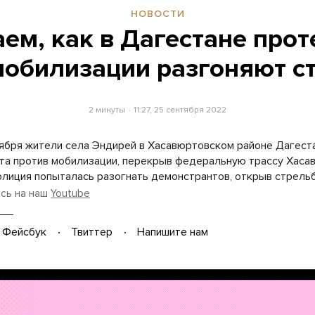
НОВОСТИ
ем, как в Дагестане про
мобилизации разгоняют с
2 минуты
11:27, 25 сентября 2022
ября жители села Эндирей в Хасавюртовском районе Дагест
та против мобилизации, перекрыв федеральную трассу Хаса
олиция попыталась разогнать демонстрантов, открыв стрельб
сь на наш
Youtube
Фейсбук
Твиттер
Напишите нам