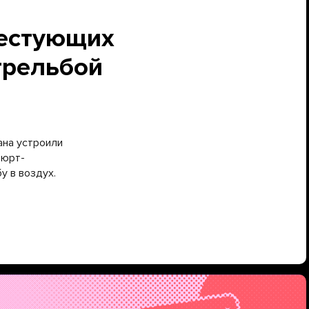
тестующих
трельбой
ана устроили
вюрт-
у в воздух.