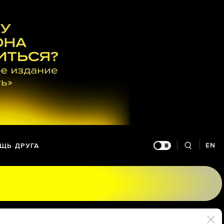
EN
ЩЬ ДРУГА