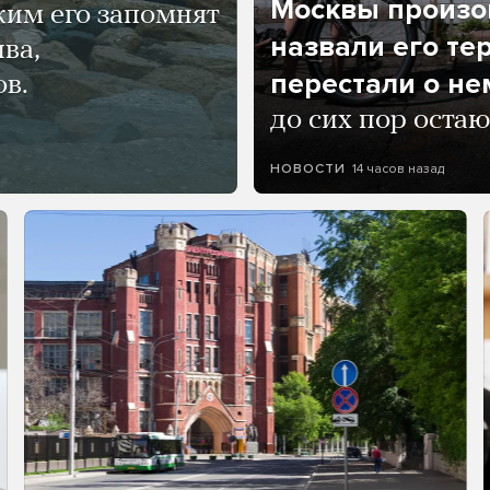
Москвы произош
ким его запомнят
назвали его те
ва,
перестали о не
ов.
до сих пор остаю
14 часов назад
НОВОСТИ