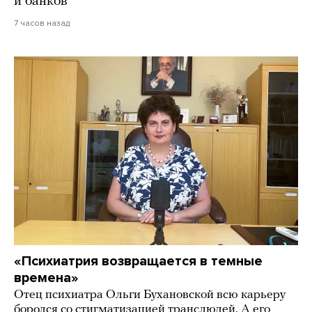
и банков
7 часов назад
«Психиатрия возвращается в темные
времена»
Отец психиатра Ольги Бухановской всю карьеру
боролся со стигматизацией транслюдей. А его