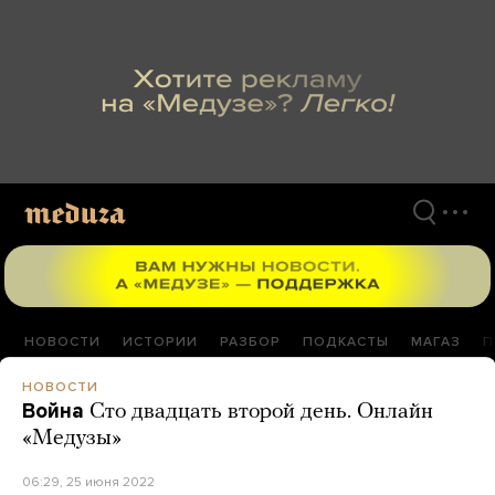
Перейти
к
материалам
НОВОСТИ
ИСТОРИИ
РАЗБОР
ПОДКАСТЫ
МАГАЗ
П
НОВОСТИ
Война
Сто двадцать второй день. Онлайн
«Медузы»
06:29, 25 июня 2022