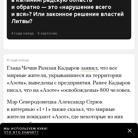
и обратно — это «нарушение всего
и вся»? Или законное решение властей
Литвы?
4 года назад
5 карточек
4 года назад
Глава Чечни Рамзан Кадыров
заявил
, что все
мирные жители, укрывавшиеся на территории
«Азота», выведены с предприятия. Ранее Кадыров
писал, что на «Азоте» «освобождены» 800 человек.
Мэр Северодонецка Александр Стрюк
в интервью «1+1» также сказал, что мирные
жители покидают «Азот», где некоторые из них
провели более трех месяцев.
МЫ ИСПОЛЬЗУЕМ КУКИ!
ЧТО ЭТО ЗНАЧИТ?
Представитель так называемой Народной