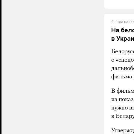
4 года наза
На бел
в Укра
Белорус
о «спец
дальноб
фильма
В фильм
из пока
нужно в
в Белару
Утвержд