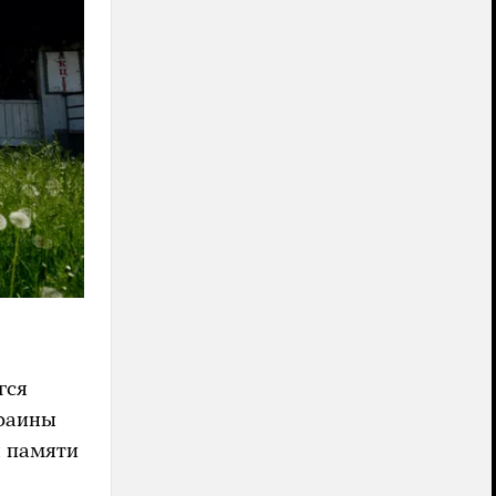
гся
краины
я памяти