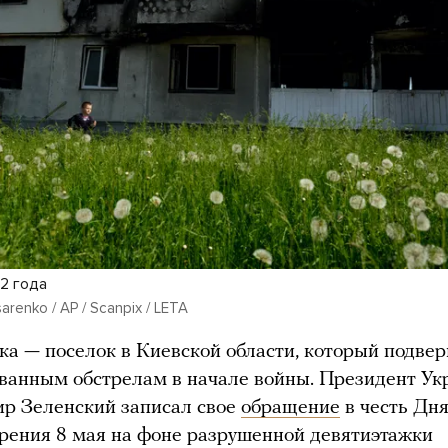
22 года
arenko / AP / Scanpix / LETA
ка — поселок в Киевской области, который подвер
ванным обстрелам в начале войны. Президент У
р Зеленский записал свое
обращение
в честь Дн
рения 8 мая на фоне разрушенной девятиэтажки