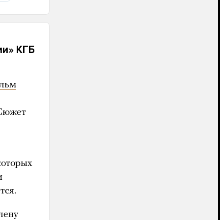
ии» КГБ
льм
 Сюжет
которых
и
тся.
лену