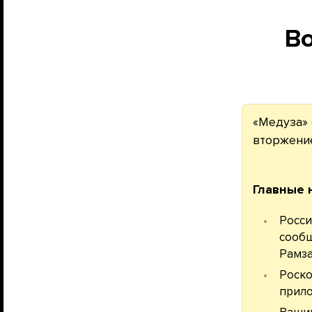
В
«Медуза» 
вторжение
Главные 
Росси
сообщ
Рамза
Роско
прило