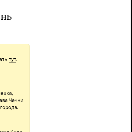
ень
м
тать
тут
.
ецка,
ава Чечни
города.