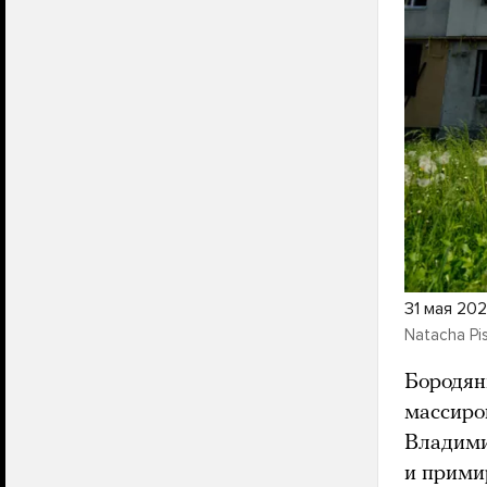
31 мая 20
Natacha Pis
Бородян
массиро
Владими
и прими