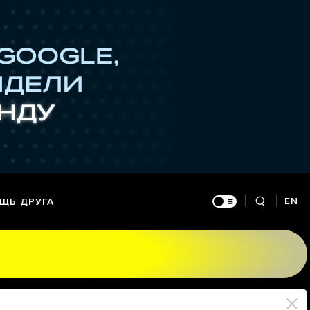
EN
ЩЬ ДРУГА