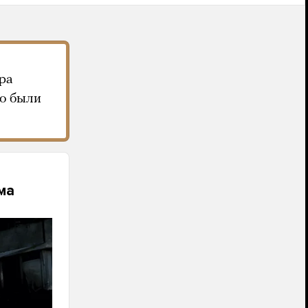
ра
то были
ма