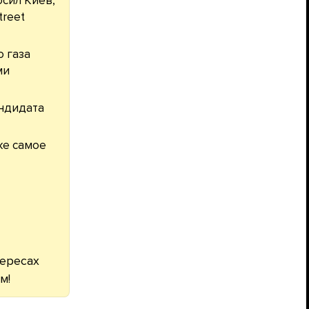
осил Киев,
treet
 газа
ми
андидата
же самое
тересах
м!