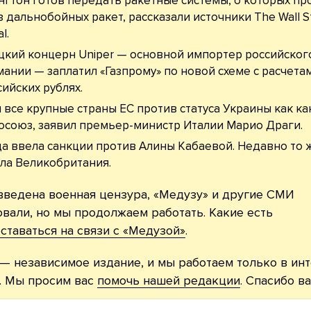
гтон готов передать ракетные системы, о которых пр
з дальнобойных ракет, рассказали источники The Wall S
l.
кий концерн Uniper — основной импортер российского
мании — заплатил «Газпрому» по новой схеме с расчета
сийских рублях.
 все крупные страны ЕС против статуса Украины как к
осоюз, заявил премьер-министр Италии Марио Драги.
а ввела санкции против Алины Кабаевой. Недавно то 
ла Великобритания.
введена военная цензура, «Медузу» и другие СМИ
вали, но мы продолжаем работать. Какие есть
ставаться на связи с «Медузой»
.
— независимое издание, и мы работаем только в ин
. Мы просим вас
помочь нашей редакции
. Спасибо ва