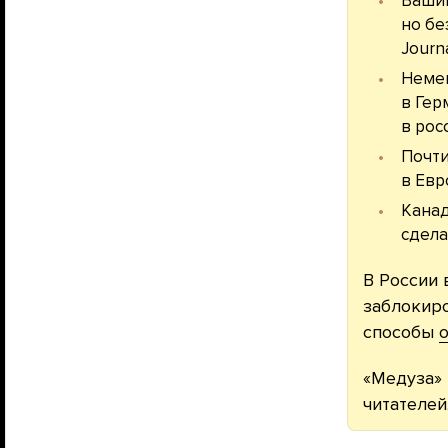
Вашин
но бе
Journa
Немец
в Гер
в рос
Почти
в Евр
Канад
сдела
В России 
заблокиро
способы
о
«Медуза» 
читателей