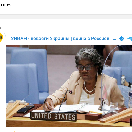
нке.
д