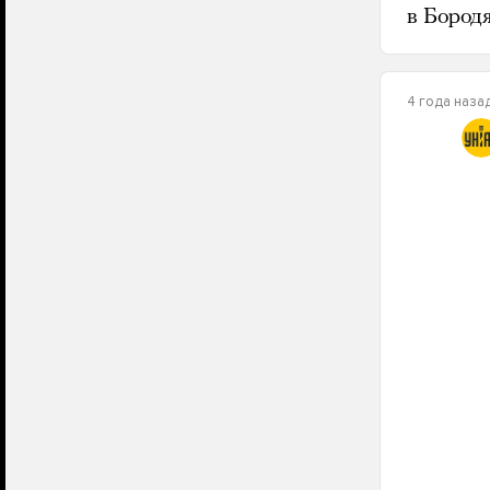
в Бородя
4 года наза