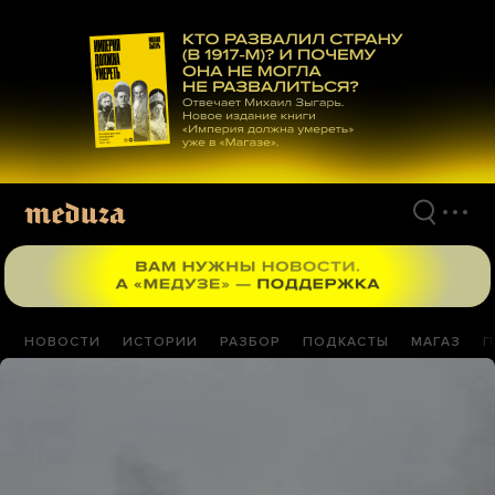
Перейти
к
материалам
НОВОСТИ
ИСТОРИИ
РАЗБОР
ПОДКАСТЫ
МАГАЗ
П