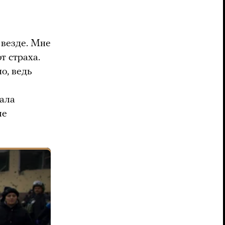
 везде. Мне
т страха.
о, ведь
пала
ле