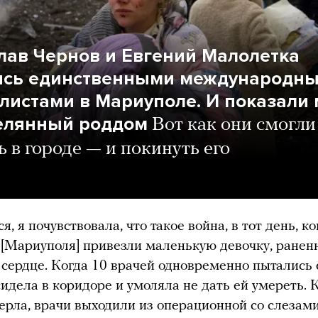
лав Чернов и Евгений Малолетка
ись единственными международн
листами в Мариуполе. И показали
елянный роддом
Вот как они смогли
 в городе — и покинуть его
, я почувствовала, что такое война, в тот день, ко
 [Мариуполя] привезли маленькую девочку, ранен
 сердце. Когда 10 врачей одновременно пытались е
сидела в коридоре и умоляла не дать ей умереть. 
ерла, врачи выходили из операционной со слезами