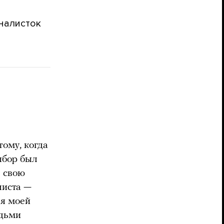
налисток
тому, когда
выбор был
ь свою
листа —
ля моей
юдьми