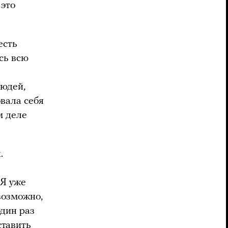
 это
есть
сь всю
людей,
овала себя
м деле
.
 Я уже
возможно,
один раз
ставить