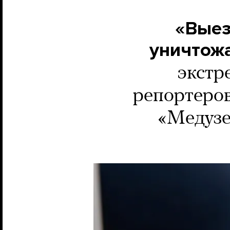
«Выез
уничтожа
экстр
репортеров
«Медузе