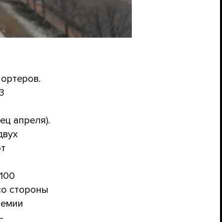
портеров.
3
ец апреля).
двух
ют
100
со стороны
ремии
—