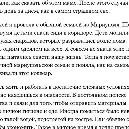
али, как сказать об этом маме. После этого случая
ь день за днем, как в самом страшном сне.
чей я провела с обычной семьей из Мариуполя. Ш
двумя детьми спали сидя в коридоре. Дети молили
вуках снарядов, которые разрывались возле дома.
 одним одеялом на всех. Я совсем не знала этих 
мы пытались спасти нашу жизнь. Тогда я почувств
чной мариупольской семьи и поняла, как на само
живали этот кошмар.
ь жить и работать в достаточно сложных условиях
но находишься в опасности. В постоянном поиске
тва и связи для того, чтобы отправить материалы.
о личной гигиене и еде. Иногда помыться было не
о талой водой, подогретой на костре. Ели обычно 
обы экономить. Такое в мирное время я точно пред