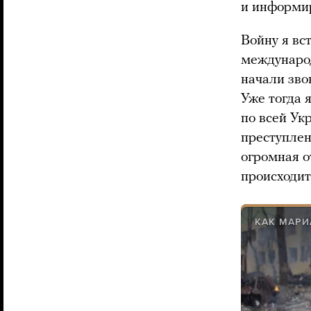
и информи
Войну я вс
международ
начали зво
Уже тогда 
по всей Ук
преступлен
огромная о
происходит
КАК МАРИ