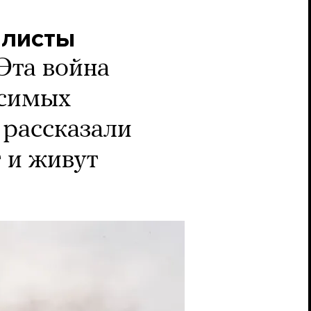
алисты
Эта война
исимых
 рассказали
 и живут