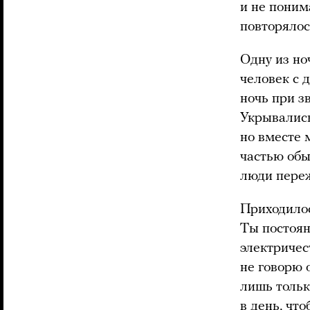
и не поним
повторялос
Одну из но
человек с 
ночь при з
Укрывались
но вместе 
частью обы
люди пере
Приходилос
Ты постоян
электричес
не говорю 
лишь тольк
в день, чт