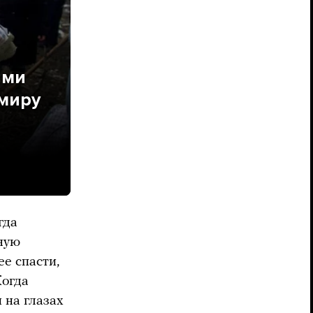
ыми
 миру
гда
ную
е спасти,
Когда
 на глазах