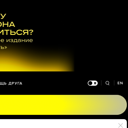
EN
ЩЬ ДРУГА