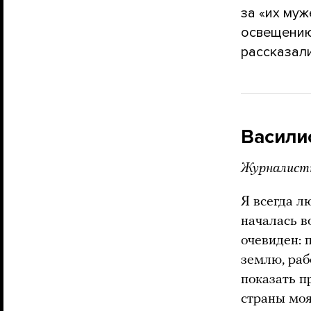
за «их муж
освещению
рассказали
Васили
Журналистка
Я всегда л
началась во
очевиден: 
землю, раб
показать п
страны моя