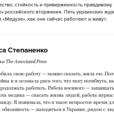
ество, стойкость и приверженность правдивому
» российского вторжения. Пять украинских жур
 «Медузе», как они сейчас работают и живут.
са Степаненко
 The Associated Press
юбила свою работу — можно сказать, жила ею. Поэ
йна и я осознала риск того, что могу погибнуть, 
продолжать работать. Работа военного — защищат
ота медика — спасать жизнь людей, работа журна
равду. Я понимала, что в такое непростое время д
 обязанность — находиться в Украине, рядом с л