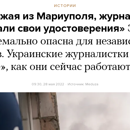
ИСТОРИИ
жая из Мариуполя, журн
ли свои удостоверения»
емально опасна для незав
. Украинские журналистки
», как они сейчас работают
09:30, 28 мая 2022
Источник:
Meduza