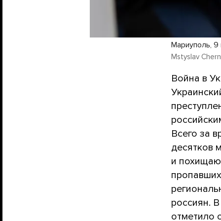
Мариуполь, 9
Mstyslav Chern
Война в У
Украински
преступле
российским
Всего за в
десятков 
и похищают
пропавших
региональ
россиян. 
отметило 