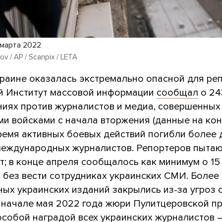
 марта 2022
ov / AP / Scanpix / LETA
краине оказалась экстремально опасной для ре
й Институт массовой информации
сообщал
о 24
ниях против журналистов и медиа, совершенных
и войсками с начала вторжения (данные на кон
ремя активных боевых действий погибли более 
международных журналистов. Репортеров пыта
; в конце апреля сообщалось как минимум о 15
 без вести сотрудниках украинских СМИ. Более 
ных украинских изданий закрылись из-за угроз 
В начале мая 2022 года жюри Пулитцеровской п
особой наградой всех украинских журналистов 