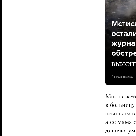
Мстис
остал
журна
обстр
выжить
4 года назад
Мне кажется
в больницу
осколком в
а ее мама 
девочка ум