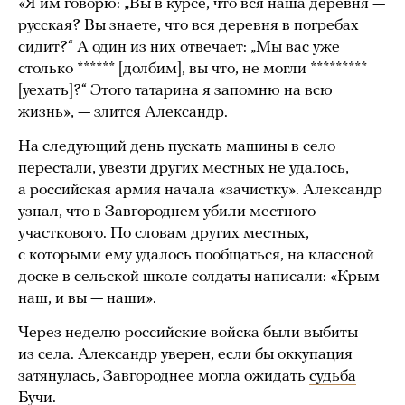
«Я им говорю: „Вы в курсе, что вся наша деревня —
русская? Вы знаете, что вся деревня в погребах
сидит?“ А один из них отвечает: „Мы вас уже
столько ****** [долбим], вы что, не могли *********
[уехать]?“ Этого татарина я запомню на всю
жизнь», — злится Александр.
На следующий день пускать машины в село
перестали, увезти других местных не удалось,
а российская армия начала «зачистку». Александр
узнал, что в Завгороднем убили местного
участкового. По словам других местных,
с которыми ему удалось пообщаться, на классной
доске в сельской школе солдаты написали: «Крым
наш, и вы — наши».
Через неделю российские войска были выбиты
из села. Александр уверен, если бы оккупация
затянулась, Завгороднее могла ожидать
судьба
Бучи
.