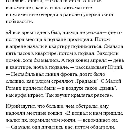
головой летает», — объясняет он. А потом
вспоминает, как слышал автоматные
и пулеметные очереди в районе супермаркета
поблизости.
«Я все время здесь был, никуда не уезжал— где-то
полтора месяца в подвале просидели. Потом
в апреле начали в квартиру подниматься. Сначала
пять часов в квартире, потом в подвал. Заходили
домой, хотя бы мылись. А под конец апреля — день
в квартире, ночь в подвале, — рассказывает Юрий.
— Нестабильная линия фронта, долго было
слышно, как рядом стреляют „Градами“. С Малой
Рогани прилеты были — в воздухе такое „дзынь“,
как арфа играет. Так звучит крылатая ракета».
Юрий шутит, что больше, чем обстрелы, ему
надоели местные кошки. «В подвал к нам пришли,
жалко их, кормили чем могли, — вспоминает он.
— Сначала они дичились нас, потом обнаглели.