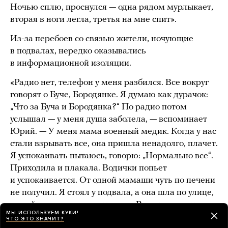
Ночью сплю, проснулся — одна рядом мурлыкает,
вторая в ноги легла, третья на мне спит».
Из-за перебоев со связью жители, ночующие
в подвалах, нередко оказывались
в информационной изоляции.
«Радио нет, телефон у меня разбился. Все вокруг
говорят о Буче, Бородянке. Я думаю как дурачок:
„Что за Буча и Бородянка?“ По радио потом
услышал — у меня душа заболела, — вспоминает
Юрий. — У меня мама военный медик. Когда у нас
стали взрывать все, она пришла ненадолго, плачет.
Я успокаивать пытаюсь, говорю: „Нормально все“.
Приходила и плакала. Водички попьет
и успокаивается. От одной мамаши чуть по печени
не получил. Я стоял у подвала, а она шла по улице,
за ней невдалеке ее дети шли. Вдруг самолет
МЫ ИСПОЛЬЗУЕМ КУКИ!
пролетел и ударил, я ее хватаю, а она убегает.
ЧТО ЭТО ЗНАЧИТ?