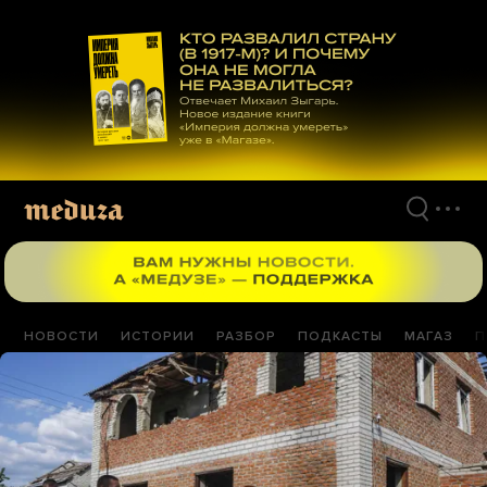
Перейти
к
материалам
НОВОСТИ
ИСТОРИИ
РАЗБОР
ПОДКАСТЫ
МАГАЗ
П