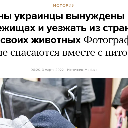
ИСТОРИИ
йны украинцы вынуждены 
жищах и уезжать из стра
 своих животных
Фотогра
е спасаются вместе с пит
06:20, 3 марта 2022
Источник:
Meduza