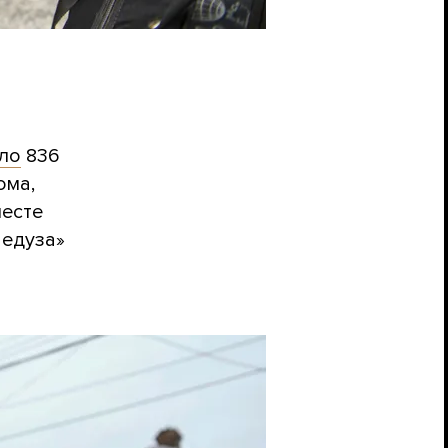
ло
836
ома,
месте
Медуза»