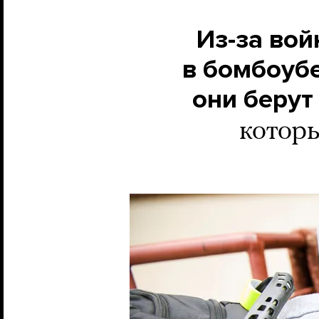
Из-за во
в бомбоубе
они берут
которы