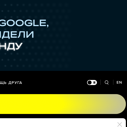
EN
ЩЬ ДРУГА