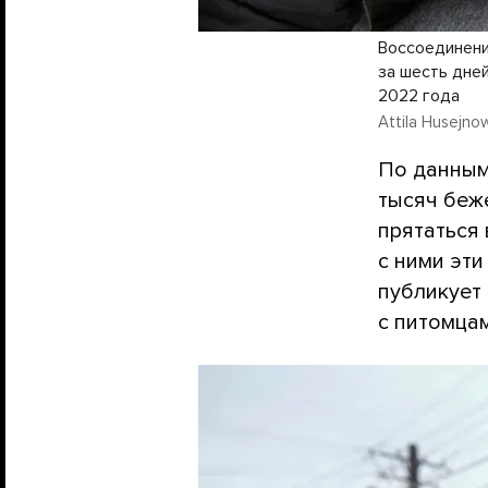
Воссоединени
за шесть дне
2022 года
Attila Husejno
По данным
тысяч беж
прятаться
с ними эт
публикует
с питомцам