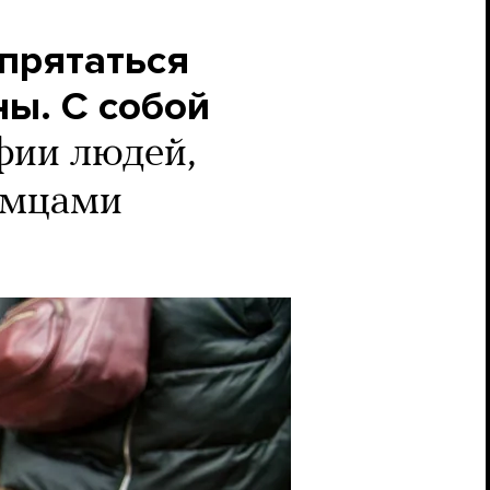
прятаться
ны. С собой
фии людей,
омцами