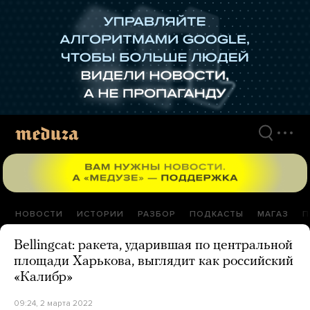
Перейти
к
материалам
НОВОСТИ
ИСТОРИИ
РАЗБОР
ПОДКАСТЫ
МАГАЗ
П
Bellingcat: ракета, ударившая по центральной
площади Харькова, выглядит как российский
«Калибр»
09:24, 2 марта 2022