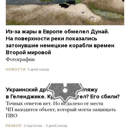
Из-за жары в Европе обмелел Дунай.
На поверхности реки показались
затонувшие немецкие корабли времен
Второй мировой
Фотографии
5 дней назад
НОВОСТИ
Украинский дрон попал по пляжу
в Геленджике. Куда он летел? Его сбили?
Точных ответов нет. Но недалеко от места
ЧП находится объект, который могла защищать
ПВО
3 карточки
5 дней назад
РАЗБОР