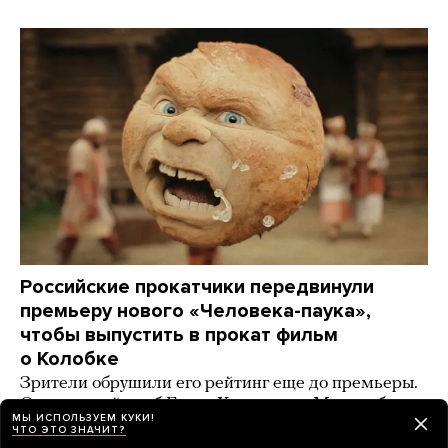
Российские прокатчики передвинули
премьеру нового «Человека-паука»,
чтобы выпустить в прокат фильм
о Колобке
Зрители обрушили его рейтинг еще до премьеры.
Озвучивший хлеб Гарик Харламов: «Мне глубоко
МЫ ИСПОЛЬЗУЕМ КУКИ!
***** на Человека-паука, я Бэтмена люблю!»
ЧТО ЭТО ЗНАЧИТ?