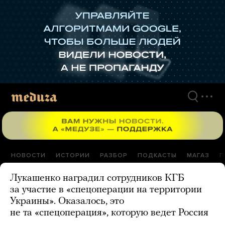
Перейти
к
материалам
НОВОСТИ
ИСТОРИИ
РАЗБОР
ПОДКАСТЫ
МАГАЗ
П
Лукашенко наградил сотрудников КГБ
за участие в «спецоперации на территории
Украины». Оказалось, это
не та «спецоперация», которую ведет Россия