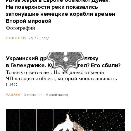
Из-за жары в Европе обмелел Дунай.
На поверхности реки показались
затонувшие немецкие корабли времен
Второй мировой
Фотографии
5 дней назад
НОВОСТИ
Украинский дрон попал по пляжу
в Геленджике. Куда он летел? Его сбили?
Точных ответов нет. Но недалеко от места
ЧП находится объект, который могла защищать
ПВО
3 карточки
5 дней назад
РАЗБОР