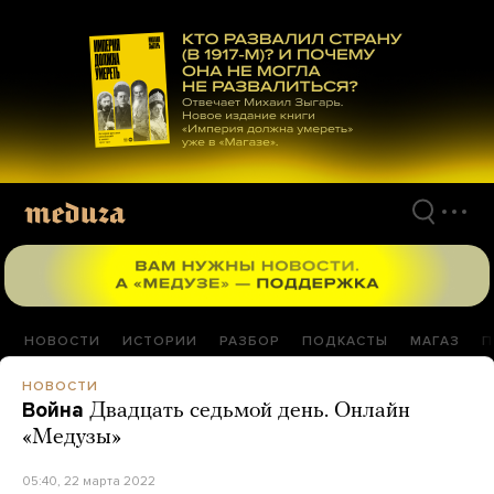
Перейти
к
материалам
НОВОСТИ
ИСТОРИИ
РАЗБОР
ПОДКАСТЫ
МАГАЗ
П
НОВОСТИ
Война
Двадцать седьмой день. Онлайн
«Медузы»
05:40, 22 марта 2022