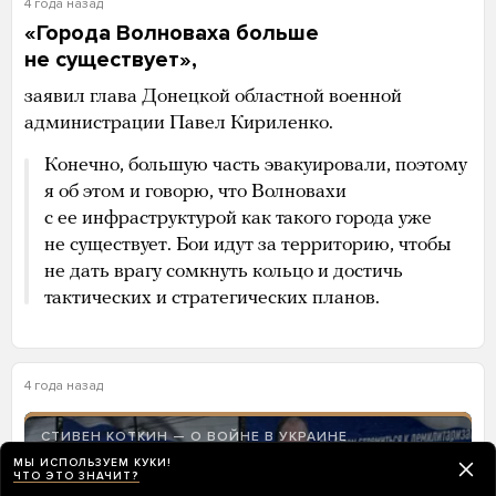
4 года назад
«Города Волноваха больше
не существует»,
заявил глава Донецкой областной военной
администрации Павел Кириленко.
Конечно, большую часть эвакуировали, поэтому
я об этом и говорю, что Волновахи
с ее инфраструктурой как такого города уже
не существует. Бои идут за территорию, чтобы
не дать врагу сомкнуть кольцо и достичь
тактических и стратегических планов.
4 года назад
СТИВЕН КОТКИН — О ВОЙНЕ В УКРАИНЕ
МЫ ИСПОЛЬЗУЕМ КУКИ!
ЧТО ЭТО ЗНАЧИТ?