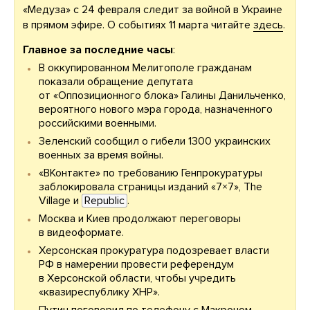
«Медуза» с 24 февраля следит за войной в Украине
в прямом эфире. О событиях 11 марта читайте
здесь
.
Главное за последние часы
:
В оккупированном Мелитополе гражданам
показали обращение депутата
от «Оппозиционного блока» Галины Данильченко,
вероятного нового мэра города, назначенного
российскими военными.
Зеленский сообщил о гибели 1300 украинских
военных за время войны.
«ВКонтакте» по требованию Генпрокуратуры
заблокировала страницы изданий «7×7», The
Village и
Republic
.
Москва и Киев продолжают переговоры
в видеоформате.
Херсонская прокуратура подозревает власти
РФ в намерении провести референдум
в Херсонской области, чтобы учредить
«квазиреспублику ХНР».