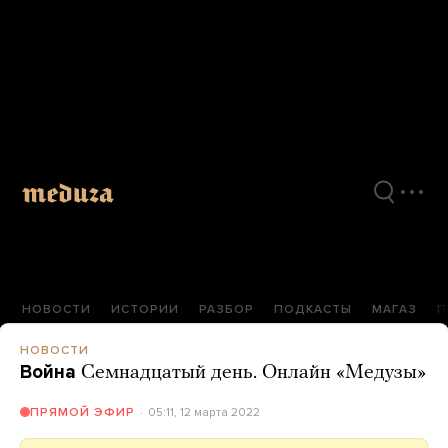
Перейти
к
материалам
НОВОСТИ
ИСТОРИИ
РАЗБОР
ПОДКАСТЫ
МАГАЗ
П
НОВОСТИ
Война
Семнадцатый день. Онлайн «Медузы»
05:11, 12 марта 2022
ПРЯМОЙ ЭФИР