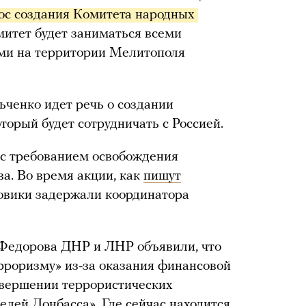
ос создания Комитета народных 
митет будет заниматься всеми
ми на территории Мелитополя
ьченко идет речь о создании
оторый будет сотрудничать с Россией.
 с требованием освобождения
а. Во время акции, как
пишут
овики задержали координатора
Федорова ДНР и ЛНР объявили, что
ерроризму» из-за оказания финансовой
вершении террористических
лей Донбасса». Где сейчас находится