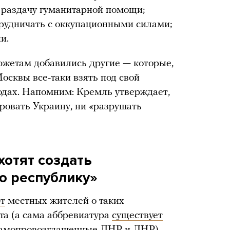
 раздачу гуманитарной помощи;
рудничать с оккупационными силами;
и.
южетам добавились другие — которые,
сквы все-таки взять под свой
родах. Напомним: Кремль утверждает,
ровать Украину, ни «разрушать
хотят создать
ю республику»
т
местных жителей о таких
та (а сама аббревиатура
существует
 самопровозглашенные ДНР и ЛНР).