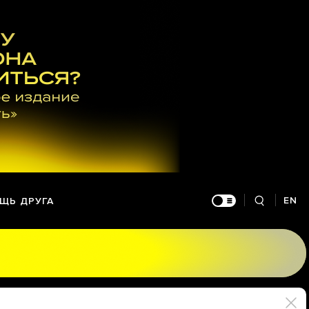
EN
ЩЬ ДРУГА