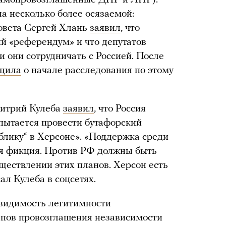
ала несколько более осязаемой:
совета Сергей Хлань
заявил
, что
ий «референдум» и что депутатов
и они сотрудничать с Россией. После
щила
о начале расследования по этому
итрий Кулеба
заявил
, что Россия
 пытается провести бутафорский
блику“ в Херсоне». «Поддержка среди
ая фикция. Против РФ должны быть
ществлении этих планов. Херсон есть
ал Кулеба в соцсетях.
 видимость легитимности
апов провозглашения независимости