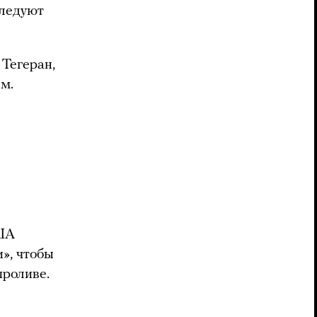
следуют
 Тегеран,
м.
ША
», чтобы
проливе.