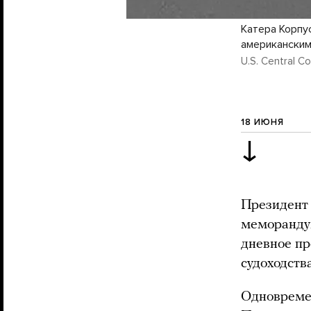
Катера Корпу
американским
U.S. Central C
18 ИЮНЯ
↓
Президент
меморандум
дневное пр
судоходства
Одновремен