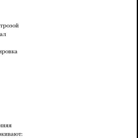
угрозой
вал
ировка
виняя
ркивают: