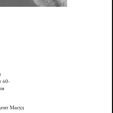
т
 60-
ля
дент Масуд