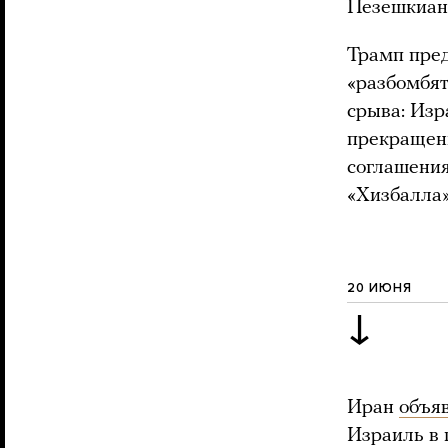
Пезешкиан.
Трамп пре
«разбомбят
срыва: Изр
прекращени
соглашения
«Хизбалла»
20 ИЮНЯ
↓
Иран
объя
Израиль в 