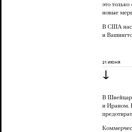
это только
новые мер
В США наст
и Вашингто
21 ИЮНЯ
↓
В Швейца
и Ираном. 
предотврат
Коммерческ