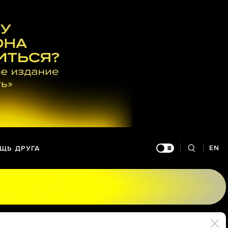
EN
ЩЬ ДРУГА