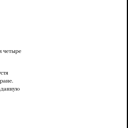
м четыре
устя
ране.
авданную