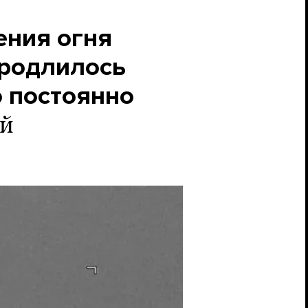
ения огня
продлилось
о постоянно
й