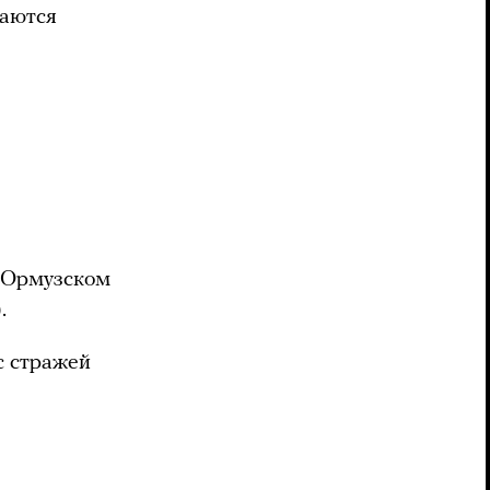
щаются
 Ормузском
.
с стражей