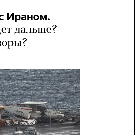
с Ираном.
дет дальше?
воры?