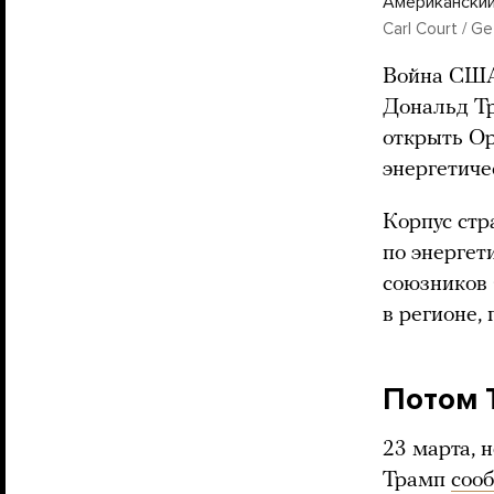
Американский
Carl Court / G
Война США
Дональд Т
открыть Ор
энергетиче
Корпус ст
по энергет
союзников
в регионе,
Потом 
23 марта, 
Трамп
соо