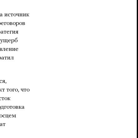
а источник
реговоров
ратегия
ь ущерб
авление
ратил
ся,
т того, что
сток
одготовка
носцем
ат