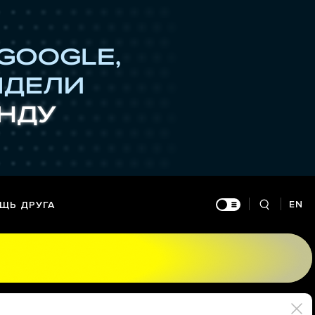
EN
ЩЬ ДРУГА