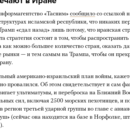
вечают в Иране
информагентство «Тасним»
сообщило
со ссылкой н
структурах исламской республики, что никаких пе
 Трамп «сдал назад» лишь потому, что иранская ст
Эта стратегия состоит в том, чтобы распространит
а как можно большее количество стран, оказать д
 рынки — и тем самым на Трампа, чтобы он прек
рану.
ьный американо-израильский план войны, кажет
но провалился. Об этом свидетельствует и сам фак
игает ультиматумы, и переброска на Ближний Во
ьных сил, включая 2500 морских пехотинцев, и п
 в регион третьей ударной группы во главе с авиа
ш» (сейчас она находится на базе в Норфолке, шт
).