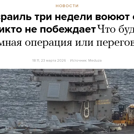
НОВОСТИ
раиль три недели воюют 
икто не побеждает
Что бу
мная операция или перего
18:11, 23 марта 2026
Источник:
Meduza