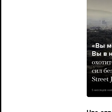
«Вы м
Вы в 
охотит
сил бе
Street 
5 месяцев на