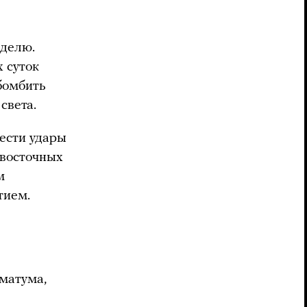
еделю.
х суток
бомбить
света.
нести удары
евосточных
м
тием.
иматума,