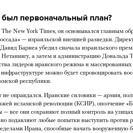
м был первоначальный план?
The New York Times, он основывался главным об
оссада» — израильской внешней разведки. Дирек
Давид Барнеа убедил сначала израильского прем
Нетаниягу, а затем и администрацию Дональда Т
ства лидеров иранского режима и массированных
 инфраструктуре можно будет спровоцировать вос
амской республики.
т не оправдался. Иранские силовики — армия, пол
ажей исламской революции (КСИР), ополчение «Б
 — все они сохраняют полный контроль на улица
но подавляют любые попытки выступить против 
еделами Ирана, способные начать вооруженную б