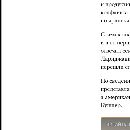
и продукти
конфликта 
по ирански
С кем конк
и в ее пер
отвечал се
Лариджани
перешли ег
По
сведен
представля
а америка
Кушнер.
ЧИТАЙТЕ 