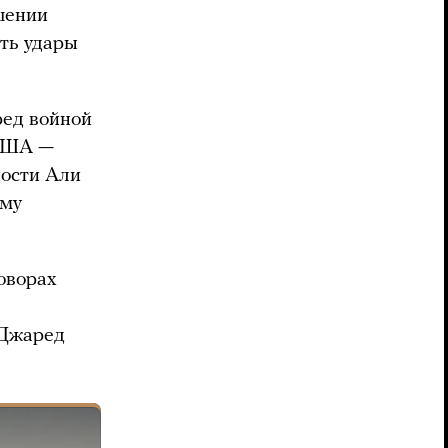
шении
ть удары
ред войной
 США —
ности Али
ому
говорах
 Джаред