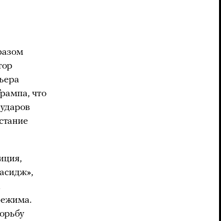
разом
тор
ьера
рампа, что
 ударов
стание
иция,
асидж»,
х
режима.
орьбу