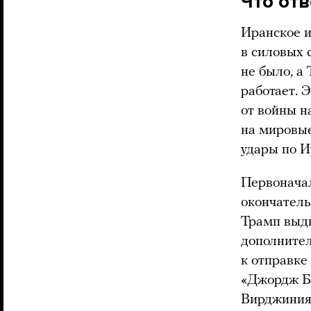
Что от
Иранское 
в силовых 
не было, а
работает. 
от войны н
на мировые
удары по И
Первоначал
окончатель
Трамп выдв
дополнител
к отправке
«Джордж Бу
Вирджиния