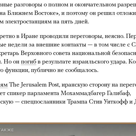
вные разговоры о полном и окончательном разре
на Ближнем Востоке», и поэтому он решил отложи
м электростанциям на пять дней.
ретно в Иране проводили переговоры, неясно. Пе
вые недели за внешние контакты — в том числе с
кретарь Верховного совета национальной безопас
. Но он
погиб
в результате израильского удара. К
о функции, публично не сообщалось.
иям
The Jerusalem Post, иранскую сторону на пере
ет спикер парламента Мохаммадбагер Галибаф,
нскую — спецпосланники Трампа Стив Уиткофф и
ТАКЖЕ