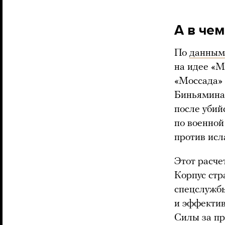
А в че
По
данным
на идее «М
«Моссада» 
Биньямина 
после убий
по военной
против исл
Этот расче
Корпус стр
спецслужбы
и эффектив
Силы за пр