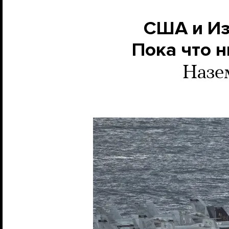
США и Из
Пока что н
Назе