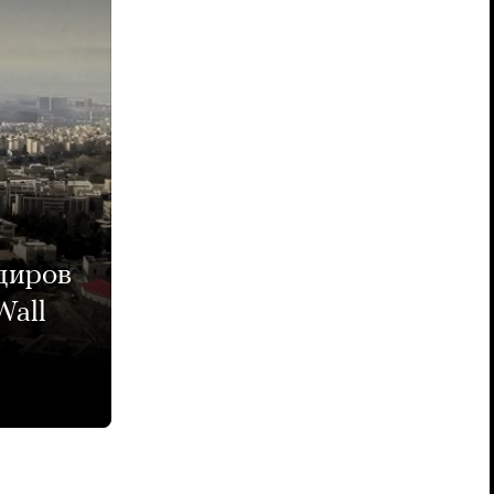
диров
Wall