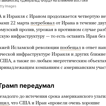
 авианосец «Джеральд Форд» на Ближнем Востоке
etty Images
 и Израиля с Ираном продолжается четвертую н
рамп 22 марта
потребовал
от Ирана в течение дву
музский пролив, угрожая в противном случае раз
скую инфраструктуру — то есть оставить Иран без 
ражей Исламской революции
пообещал
в ответ на
ической инфраструктуре Израиля и других ближн
 США, а также по любым энергетическим объекта
 принадлежащим компаниям с американским учас
Трамп передумал
незадолго до истечения срока американского ульт
бщил
, что США и Иран «провели очень хорошие