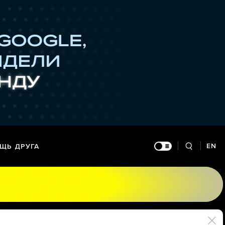
EN
ЩЬ ДРУГА