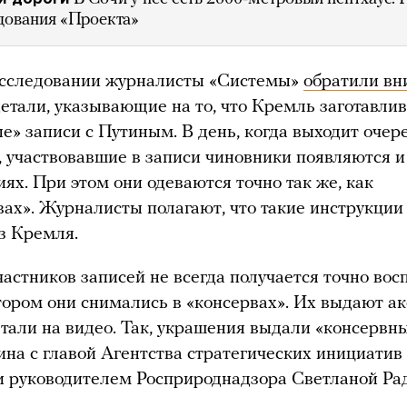
дования «Проекта»
асследовании журналисты «Системы»
обратили вн
детали, указывающие на то, что Кремль заготавли
е» записи с Путиным. В день, когда выходит очер
, участвовавшие в записи чиновники появляются и
ях. При этом они одеваются точно так же, как
вах». Журналисты полагают, что такие инструкции
з Кремля.
частников записей не всегда получается точно вос
отором они снимались в «консервах». Их выдают а
етали на видео. Так, украшения выдали «консервн
ина с главой Агентства стратегических инициатив
 руководителем Росприроднадзора Светланой Ра