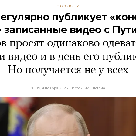
НОВОСТИ
егулярно публикует «ко
е записанные видео с Пу
в просят одинаково одеват
и видео и в день его публи
Но получается не у всех
18:09, 4 ноября 2025
Источник:
Система