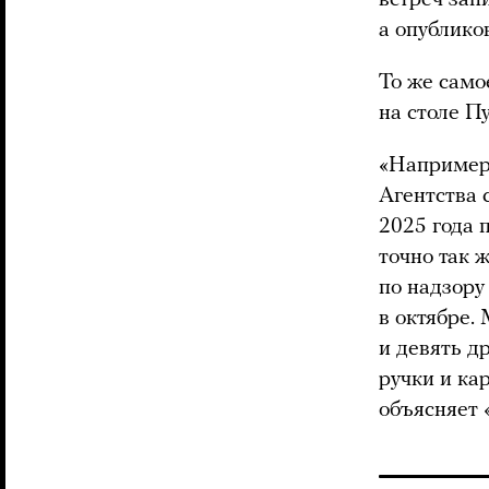
а опублико
То же само
на столе П
«Например,
Агентства 
2025 года 
точно так 
по надзору
в октябре.
и девять д
ручки и ка
объясняет 