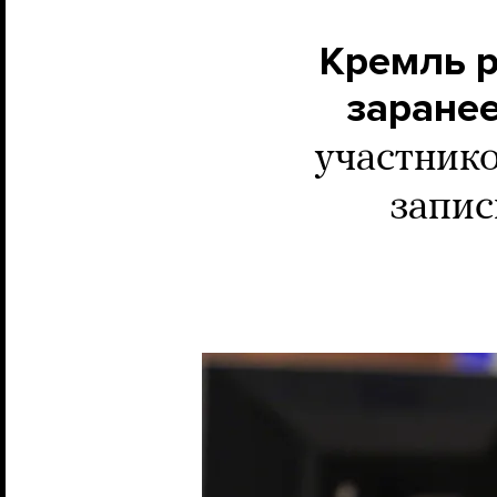
Кремль р
заране
участнико
запис