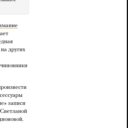
имание
вает
едная
 на других
 чиновники
произвести
ксессуары
ые» записи
 Светланой
дионовой.