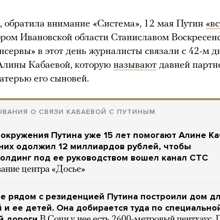
, обратила внимание «Система», 12 мая Путин
«в
ором Ивановской области Станиславом Воскресен
нсервы» в этот день журналисты связали с 42-м 
Алины Кабаевой, которую
называют
давней партн
атерью его сыновей.
ВАНИЯ О СВЯЗИ КАБАЕВОЙ С ПУТИНЫМ
окружения Путина уже 15 лет помогают Алине Ка
них одолжил 12 миллиардов рублей, чтобы
олдинг под ее руководством вошел канал СТС
вание центра «Досье»
е рядом с резиденцией Путина построили дом д
 и ее детей. Она добирается туда по специально
й дороги
В Сочи у нее есть 2600-метровый пентхаус. 