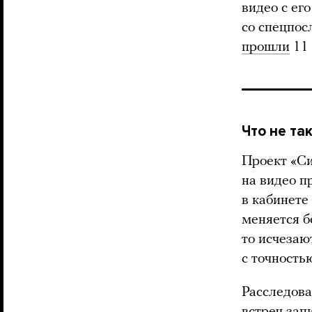
видео с ег
со спецпо
прошли
11 
Что не та
Проект «Си
на видео п
в кабинете
меняется бе
то исчезаю
с точность
Расследова
встреч зап