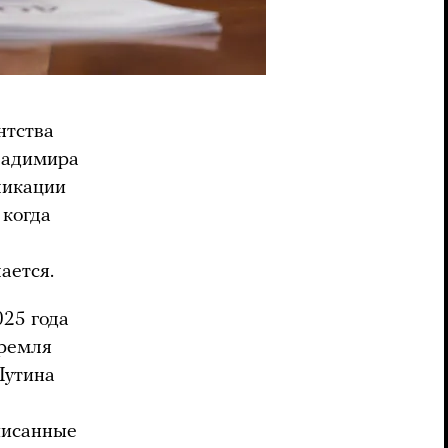
нтства
Владимира
ликации
 когда
ается.
025 года
Кремля
Путина
писанные