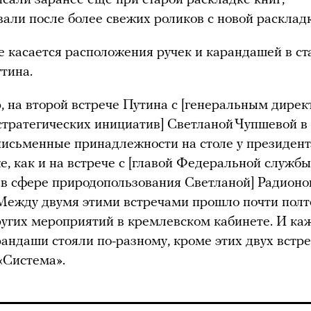
вали после более свежих роликов с новой расклад
е касается расположения ручек и карандашей в ст
утина.
 на второй встрече Путина с [генеральным дире
стратегических инициатив] Светланой Чупшевой в
письменные принадлежности на столе у президент
же, как и на встрече с [главой Федеральной службы
 в сфере природопользования Светланой] Радионо
 Между двумя этими встречами прошло почти полт
ругих мероприятий в кремлевском кабинете. И ка
рандаши стояли по-разному, кроме этих двух встре
«Система».