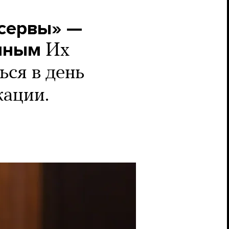
нсервы» —
тиным
Их
ься в день
кации.