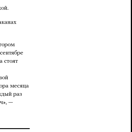
кой.
аканах
ктором
 сентябре
а стоят
вой
ора месяца
ждый раз
ч», —