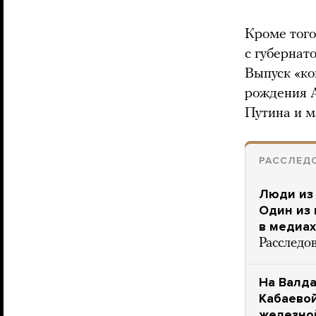
Кроме того
с губернат
Выпуск «ко
рождения 
Путина и м
РАССЛЕДО
Люди из 
Один из 
в медиах
Расследо
На Валда
Кабаевой
железно