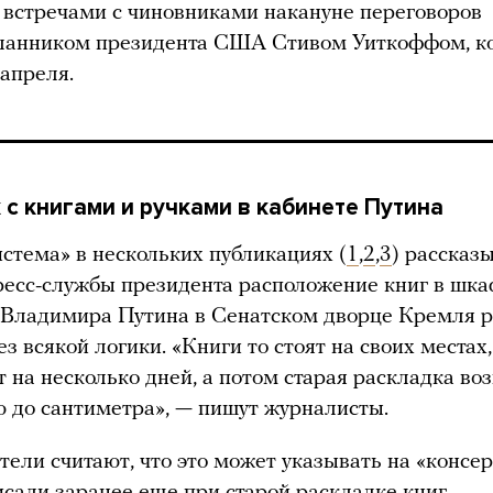
о встречами с чиновниками накануне переговоров
сланником президента США Стивом Уиткоффом, к
апреля.
к с книгами и ручками в кабинете Путина
стема» в нескольких публикациях (
1
,
2
,
3
) рассказы
ресс-службы президента расположение книг в шка
 Владимира Путина в Сенатском дворце Кремля р
з всякой логики. «Книги то стоят на своих местах,
т на несколько дней, а потом старая раскладка во
ю до сантиметра», — пишут журналисты.
тели считают, что это может указывать на «консер
исали заранее еще при старой раскладке книг,