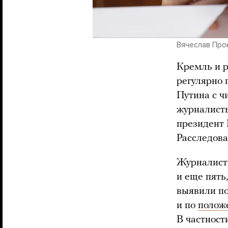
Вячеслав Прок
Кремль и р
регулярно 
Путина с ч
журналисты
президент 
Расследова
Журналис
и еще пять
выявили п
и по
полож
В частност