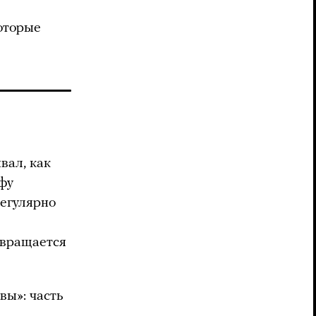
оторые
вал, как
фу
егулярно
звращается
вы»: часть