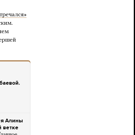
стречался»
ским.
днем
ершей
баевой.
ля Алины
й ветке
Главное