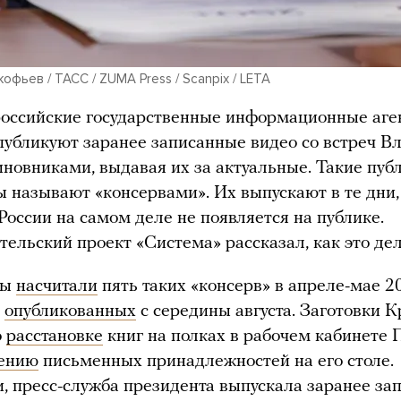
офьев / ТАСС / ZUMA Press / Scanpix / LETA
оссийские государственные информационные аге
публикуют заранее записанные видео со встреч 
иновниками, выдавая их за актуальные. Такие пуб
 называют «консервами». Их выпускают в те дни,
России на самом деле не появляется на публике.
тельский проект «Система» рассказал, как это дел
ты
насчитали
пять таких «консерв» в апреле-мае 2
,
опубликованных
с середины августа. Заготовки 
о
расстановке
книг на полках в рабочем кабинете 
ению
письменных принадлежностей на его столе.
и, пресс-служба президента выпускала заранее за