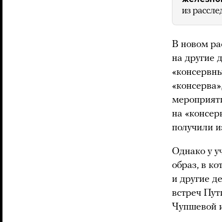
из рассле
В новом р
на другие 
«консервны
«консерва»
мероприяти
на «консер
получили и
Однако у у
образ, в к
и другие д
встреч Пут
Чупшевой и