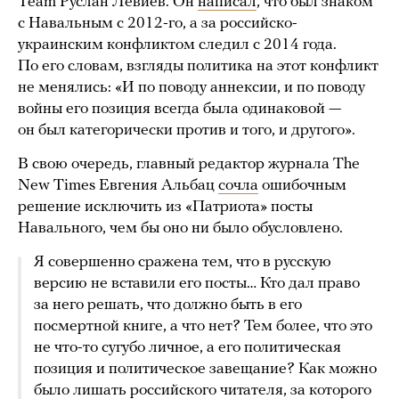
Team Руслан Левиев. Он
написал
, что был знаком
с Навальным с 2012-го, а за российско-
украинским конфликтом следил с 2014 года.
По его словам, взгляды политика на этот конфликт
не менялись: «И по поводу аннексии, и по поводу
войны его позиция всегда была одинаковой —
он был категорически против и того, и другого».
В свою очередь, главный редактор журнала The
New Times Евгения Альбац
сочла
ошибочным
решение исключить из «Патриота» посты
Навального, чем бы оно ни было обусловлено.
Я совершенно сражена тем, что в русскую
версию не вставили его посты… Кто дал право
за него решать, что должно быть в его
посмертной книге, а что нет? Тем более, что это
не что-то сугубо личное, а его политическая
позиция и политическое завещание? Как можно
было лишать российского читателя, за которого