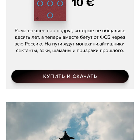
Кира Ярмыш, «Тут недалеко»