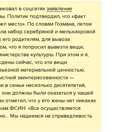
ликовал в соцсетях
заявление
ны. Политик подтвердил, что «факт
ел место». По словам Гозмана, летом
ала набор серебряной и мельхиоровой
 его родителям, для вывоза
том, что я попросил вывезти вещи,
нистерства культуры. При этом и я,
дены сейчас, что эти вещи
ерьезной материальной ценностью.
ыстной заинтересованности —
ли в семье несколько десятилетий,
 они должны были оказаться у нашей
ан отметил, что у его жены нет никаких
икам ФСИН. «Все осуществляется
тно… Мы надеемся на справедливость