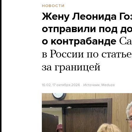
НОВОСТИ
Жену Леонида Го
отправили под д
о контрабанде
Са
в России по стать
за границей
16:02, 17 октября 2024
Источник:
Meduza