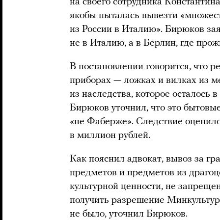
на своего сотрудника Константин
якобы пыталась вывезти «множес
из России в Италию». Бирюков зая
не в Италию, а в Берлин, где про
В постановлении говорится, что р
приборах — ложках и вилках из м
из наследства, которое осталось 
Бирюков уточнил, что это бытовы
«не Фаберже». Следствие оценил
в миллион рублей.
Как пояснил адвокат, вывоз за г
предметов и предметов из драго
культурной ценности, не запрещен
получить разрешение Минкультур
не было, уточнил Бирюков.