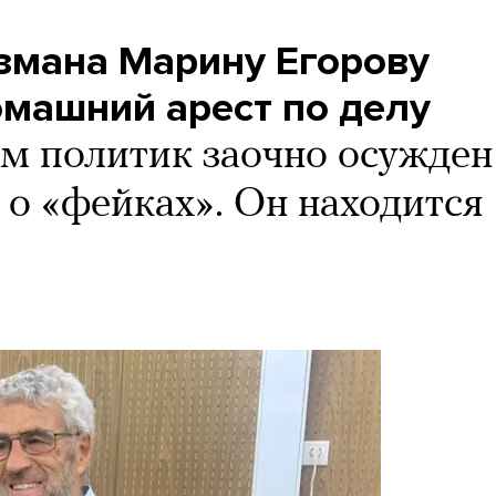
змана Марину Егорову
омашний арест по делу
м политик заочно осужден
е о «фейках». Он находится