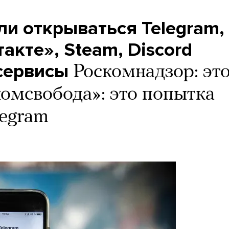
ли открываться Telegram,
акте», Steam, Discord
 сервисы
Роскомнадзор: эт
комсвобода»: это попытка
legram