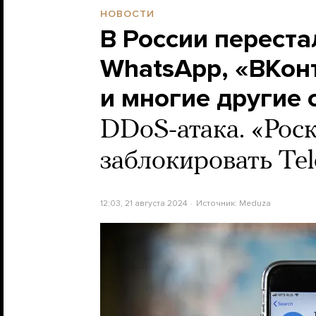
НОВОСТИ
В России переста
WhatsApp, «ВКонт
и многие другие
DDoS-атака. «Рос
заблокировать Te
12:03, 21 августа 2024
Источник:
Meduza