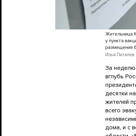
Жительница К
у пункта вак
размещения б
Илья Питалев /
За неделю
вглубь Ро
президент
десятки на
жителей п
всего эвак
независим
дома, и с