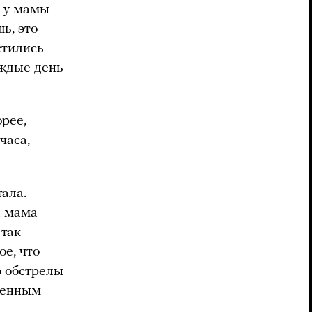
а у мамы
ь, это
стились
аждые день
орее,
часа,
тала.
я мама
 так
ое, что
о обстрелы
военным