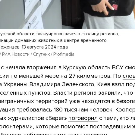
урской области, эвакуировавшаяся в столицу региона,
цинации домашних животных в центре временного
еженцев. 13 августа 2024 года
 РИА Новости / Спутник / Profimedia
 с начала вторжения в Курскую область ВСУ
смо
ссии по меньшей мере на 27 километров. По
сло
а Украины Владимира Зеленского, Киев взял по
селенных пунктов. Власти региона заявили, что
риграничных территорий уже находятся в безоп
уация требовалась 180 тысячам человек. Коопе
ых журналистов «Берег»
поговорил
с теми, кто 
 волонтерами, которые помогают пострадавшим 