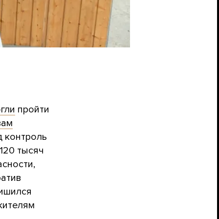
гли
пройти
вам
д контроль
 120 тысяч
асности,
ратив
лишился
жителям