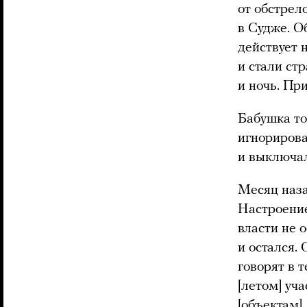
от обстрел
в Судже. О
действует 
и стали ст
и ночь. Пр
Бабушка то
игнорирова
и выключал
Месяц назад
Настроение
власти не 
и остался. 
говорят в 
[летом] уч
[объектам]