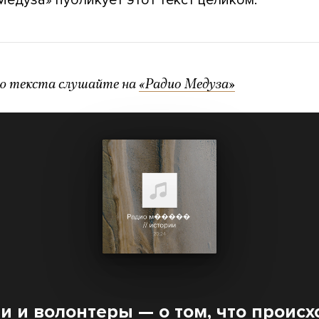
Медуза» публикует этот текст целиком.
ю текста слушайте на
«Радио Медуза»
и и волонтеры — о том, что происх