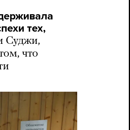
ддерживала
пехи тех,
 Суджи,
том, что
ти