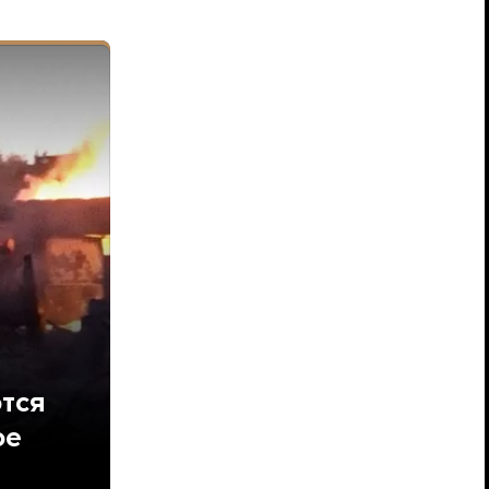
тся
ое