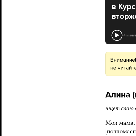
в Кур
вторж
14 мину
Внимание!
не читайте
Алина 
ищет свою 
Мои мама, 
[полномасш