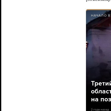
НАЧАЛО В
Трети
облас
на по
2 года назад