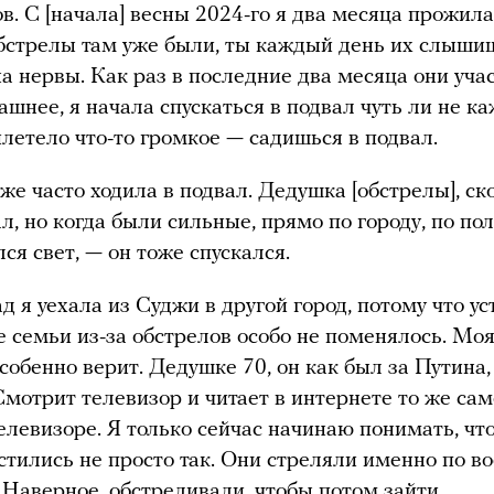
ов. С [начала] весны 2024-го я два месяца прожил
бстрелы там уже были, ты каждый день их слышиш
на нервы. Как раз в последние два месяца они уча
рашнее, я начала спускаться в подвал чуть ли не к
илетело что-то громкое — садишься в подвал.
же часто ходила в подвал. Дедушка [обстрелы], ск
л, но когда были сильные, прямо по городу, по пол
ся свет, — он тоже спускался.
 я уехала из Суджи в другой город, потому что ус
 семьи из-за обстрелов особо не поменялось. Мо
особенно верит. Дедушке 70, он как был за Путина,
Смотрит телевизор и читает в интернете то же сам
телевизоре. Я только сейчас начинаю понимать, чт
астились не просто так. Они стреляли именно по 
. Наверное, обстреливали, чтобы потом зайти.