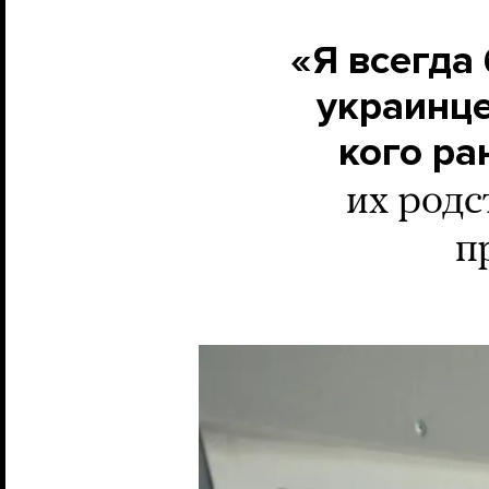
«Я всегда
украинце
кого ра
их родс
п