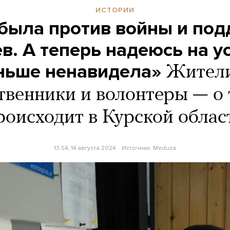
ИСТОРИИ
 была против войны и по
в. А теперь надеюсь на ус
ньше ненавидела»
Жители
твенники и волонтеры — о 
роисходит в Курской облас
13:54, 14 августа 2024
Источник:
Meduza