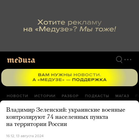
Перейти
к
материалам
НОВОСТИ
ИСТОРИИ
РАЗБОР
ПОДКАСТЫ
МАГАЗ
П
Владимир Зеленский: украинские военные
контролируют 74 населенных пункта
на территории России
16:12, 13 августа 2024