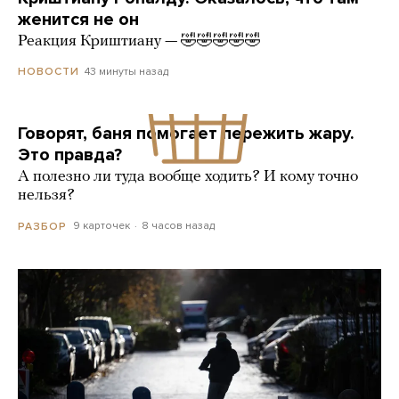
женится не он
Реакция Криштиану — 🤣🤣🤣🤣🤣
43 минуты назад
НОВОСТИ
Говорят, баня помогает пережить жару.
Это правда?
А полезно ли туда вообще ходить? И кому точно
нельзя?
9 карточек
8 часов назад
РАЗБОР