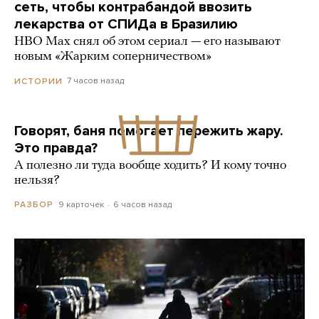
сеть, чтобы контрабандой ввозить
лекарства от СПИДа в Бразилию
HBO Max снял об этом сериал — его называют
новым «Жарким соперничеством»
7 часов назад
ИСТОРИИ
Говорят, баня помогает пережить жару.
Это правда?
А полезно ли туда вообще ходить? И кому точно
нельзя?
9 карточек
6 часов назад
РАЗБОР