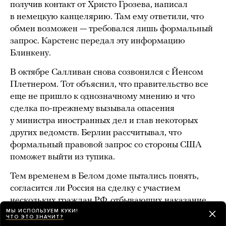
получив контакт от Христо Грозева, написал
в немецкую канцелярию. Там ему ответили, что
обмен возможен — требовался лишь формальный
запрос. Карстенс передал эту информацию
Блинкену.
В октябре Салливан снова созвонился с Йенсом
Плетнером. Тот объяснил, что правительство все
еще не пришло к однозначному мнению и что
сделка по-прежнему вызывала опасения
у министра иностранных дел и глав некоторых
других ведомств. Берлин рассчитывал, что
формальный правовой запрос со стороны США
поможет выйти из тупика.
Тем временем в Белом доме пытались понять,
согласится ли Россия на сделку с участием
нескольких граждан РФ, отбывающих наказание
МЫ ИСПОЛЬЗУЕМ КУКИ!
за ненасильственные преступления. Проблема
ЧТО ЭТО ЗНАЧИТ?
заключалась в том, что в американских тюрьмах