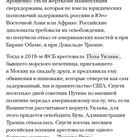
Ярошенко
стали жертвами манипуляций
сверхдержавы, которая не имела юридических
полномочий задерживать россиян в Юго-
Восточной Азии или Африке. Российские
дипломаты требовали их освобождения,
но получили отказ от американских властей и при
Бараке Обаме, и при Дональде Трампе.
Тогда в 2018-м ФСБ арестовала
Пола Уилана
,
бывшего морского пехотинца, приехавшего
в Москву на свадьбу друга, и предъявила ему
обвинения в шпионаже, которые отвергли как сам
задержанный, так и правительство США. Спустя
несколько дней советник Путина по внешней
политике передал американскому послу, что, если
Вашингтон рассчитывает вернуть Уилана, для
этого придется освободить Бута. Администрация
Трампа отказалась. Спустя восемь месяцев
российская полиция арестовала еще одного