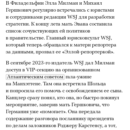
В Филадельфии Элла Милман и Михаил
Гершкович регулярно встречались с юристами
и сотрудниками редакции WSJ для разработки
стратегии. К концу лета мать Эвана составила
список сочувствующих ей политиков
в правительстве. Главный юрисконсульт WSJ,
который теперь обращался к матери репортера
за данными, прозвал ее «Эллой-репортеркой».
В сентябре 2023-го издатель WSJ дал Милман
доступ в VIP-секцию на организованном
Атлантическим советом
гала-ужине
на Манхэттене. Там она встретила Шольца
и попросила его помочь с освобождением ее сына.
Канцлер сразу понял, кто она, но быстро покинул
мероприятие, заверив мать Гершковича, что
Германия уже «помогает». Она передала
содержание разговора посланнику президента
по делам заложников Роджеру Карстенсу, а тот,