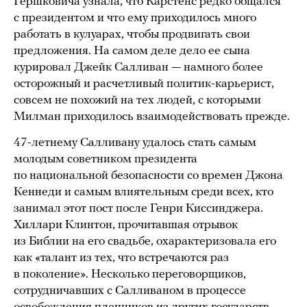
Гершковича узнала, что Карстенс редко общался
с президентом и что ему приходилось много
работать в кулуарах, чтобы продвигать свои
предложения. На самом деле дело ее сына
курировал Джейк Салливан — намного более
осторожный и расчетливый политик-карьерист,
совсем не похожий на тех людей, с которыми
Милман приходилось взаимодействовать прежде.
47-летнему Салливану удалось стать самым
молодым советником президента
по национальной безопасности со времен Джона
Кеннеди и самым влиятельным среди всех, кто
занимал этот пост после Генри Киссинджера.
Хиллари Клинтон, прочитавшая отрывок
из Библии на его свадьбе, охарактеризовала его
как «талант из тех, что встречаются раз
в поколение». Несколько переговорщиков,
сотрудничавших с Салливаном в процессе