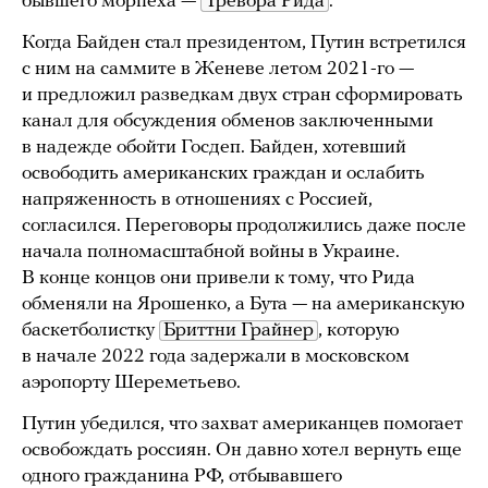
бывшего морпеха —
Тревора Рида
.
Когда Байден стал президентом, Путин встретился
с ним на саммите в Женеве летом 2021-го —
и предложил разведкам двух стран сформировать
канал для обсуждения обменов заключенными
в надежде обойти Госдеп. Байден, хотевший
освободить американских граждан и ослабить
напряженность в отношениях с Россией,
согласился. Переговоры продолжились даже после
начала полномасштабной войны в Украине.
В конце концов они привели к тому, что Рида
обменяли на Ярошенко, а Бута — на американскую
баскетболистку
Бриттни Грайнер
, которую
в начале 2022 года задержали в московском
аэропорту Шереметьево.
Путин убедился, что захват американцев помогает
освобождать россиян. Он давно хотел вернуть еще
одного гражданина РФ, отбывавшего