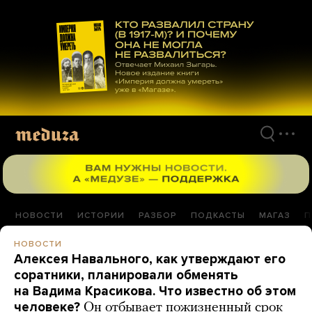
Перейти
к
материалам
НОВОСТИ
ИСТОРИИ
РАЗБОР
ПОДКАСТЫ
МАГАЗ
П
НОВОСТИ
Алексея Навального, как утверждают его
соратники, планировали обменять
на Вадима Красикова. Что известно об этом
человеке?
Он отбывает пожизненный срок