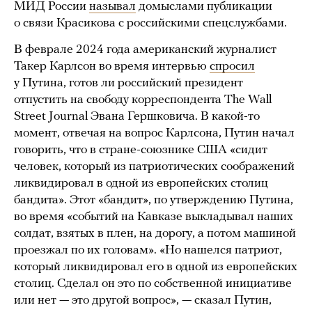
МИД России
называл
домыслами публикации
о связи Красикова с российскими спецслужбами.
В феврале 2024 года американский журналист
Такер Карлсон во время интервью
спросил
у Путина, готов ли российский президент
отпустить на свободу корреспондента The Wall
Street Journal Эвана Гершковича. В какой-то
момент, отвечая на вопрос Карлсона, Путин начал
говорить, что в стране-союзнике США «сидит
человек, который из патриотических соображений
ликвидировал в одной из европейских столиц
бандита». Этот «бандит», по утверждению Путина,
во время «событий на Кавказе выкладывал наших
солдат, взятых в плен, на дорогу, а потом машиной
проезжал по их головам». «Но нашелся патриот,
который ликвидировал его в одной из европейских
столиц. Сделал он это по собственной инициативе
или нет — это другой вопрос», — сказал Путин,