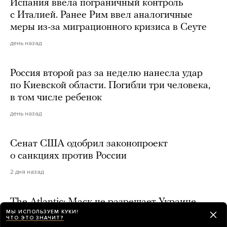
Испания ввела пограничный контроль
с Италией. Ранее Рим ввел аналогичные
меры из-за миграционного кризиса в Сеуте
день назад
Россия второй раз за неделю нанесла удар
по Киевской области. Погибли три человека,
в том числе ребенок
день назад
Сенат США одобрил законопроект
о санкциях против России
2 дня назад
The Atlantic: Маск не разрешает Украине
МЫ ИСПОЛЬЗУЕМ КУКИ!
использовать Starlink для ударов по России.
ЧТО ЭТО ЗНАЧИТ?
Он считает, что «пора заключать сделку»