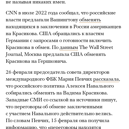
не называя никаких имен.
CNN в июле 2022 года сообщал, что российские
власти предлагали Вашингтону
обменять
находящихся в заключении в России американцев
на Красикова. США обращались к властям
Германии с запросами о готовности включить
Красикова в обмен. По
данным
The Wall Street
Journal, Москва предлагала США обменять
Красикова на Гершковича.
26 февраля председатель совета директоров
международного ФБК Мария Певчих
рассказала
,
что российского политика Алексея Навального
собирались обменять на Вадима Красикова.
Западные СМИ со ссылкой на источники пишут,
что переговоры об обмене заключенными
с участием Навального действительно велись.
По словам Певчих, 15 февраля она получила
информацию, что «переговоры находятся