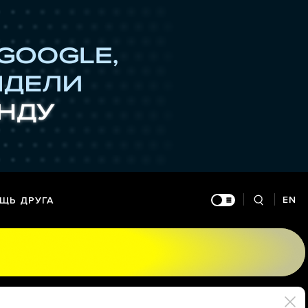
EN
ЩЬ ДРУГА