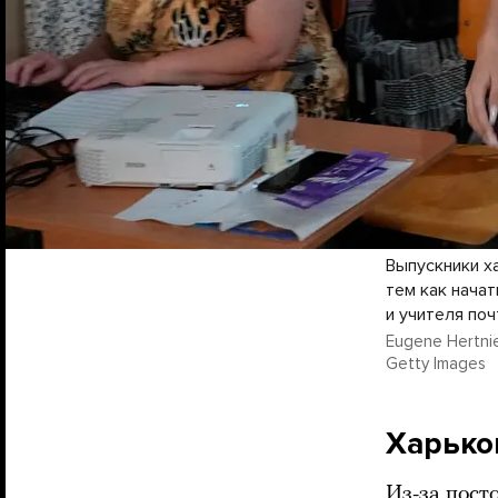
Выпускники х
тем как нача
и учителя по
Eugene Hertnie
Getty Images
Харько
Из-за пост