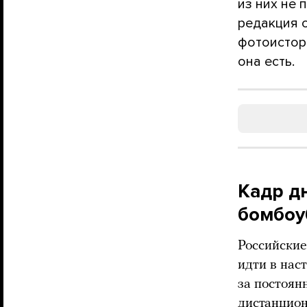
из них не
редакция 
фотоистор
она есть.
Кадр д
бомбо
Российские
идти в нас
за постоян
дистанцион