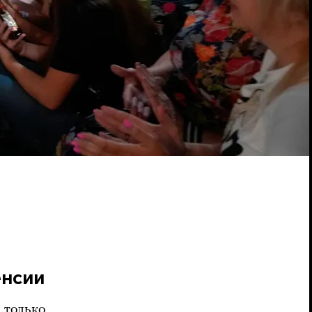
енсии
 только