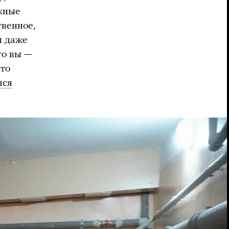
скные
твенное,
и даже
то вы —
что
лся