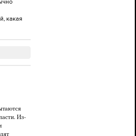
бычно
й, какая
пытаются
асти. Из-
и
одят