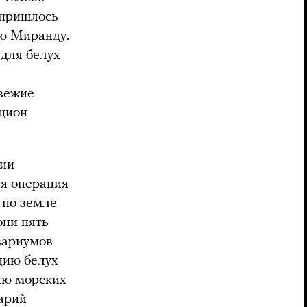
 пришлось
юю Миранду.
 для белух
свежие
ацион
тии
ая операция
 по земле
они пять
вариумов
цию белух
ию морских
арий