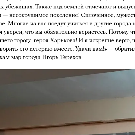
х убежищах. Также под землей отмечают и выпу
ы — несокрушимое поколение! Сплоченное, мужес
е. Многие из вас поедут учиться в другие города 
 я уверен, что вы обязательно вернетесь. Потому ч
шего города-героя Харькова! И я искренне верю, 
ворить его историю вместе. Удачи вам!» —
обрати
кам мэр города Игорь Терехов.