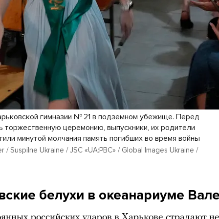
арьковской гимназии № 21 в подземном убежище. Перед
ть торжественную церемонию, выпускники, их родители
чтили минутой молчания память погибших во время войны
r / Suspilne Ukraine / JSC «UA:PBC» / Global Images Ukraine /
вские белухи в океанариуме Вал
оянных российских ударов в Харькове страдают не