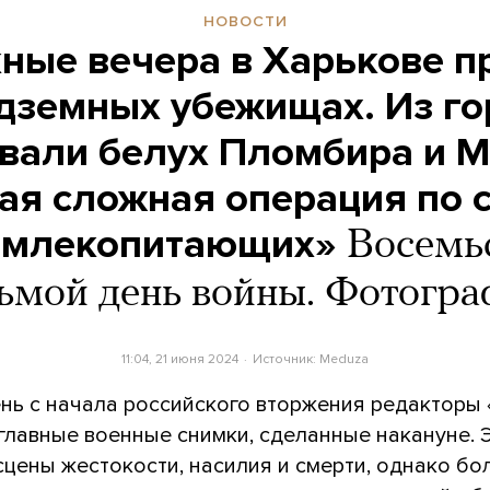
НОВОСТИ
ные вечера в Харькове п
дземных убежищах. Из г
вали белух Пломбира и 
мая сложная операция по 
 млекопитающих»
Восемь
ьмой день войны. Фотогр
11:04, 21 июня 2024
Источник:
Meduza
нь с начала российского вторжения редакторы
главные военные снимки, сделанные накануне. 
сцены жестокости, насилия и смерти, однако б