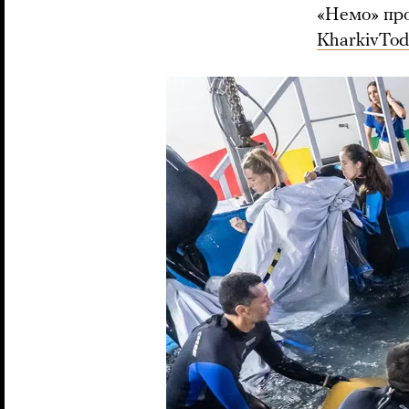
«Немо» про
KharkivTod