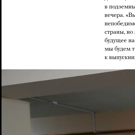
в подземны
вечера. «В
непобедимо
страны, но
будущее на
мы будем т
к выпускни