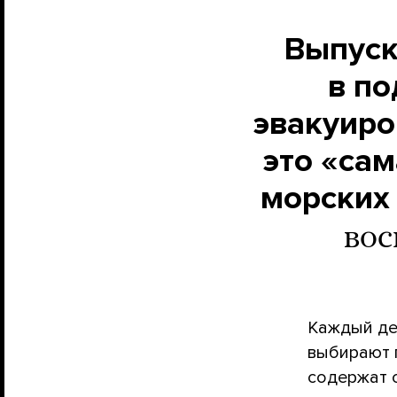
Выпуск
в по
эвакуиро
это «са
морских
вос
Каждый де
выбирают 
содержат 