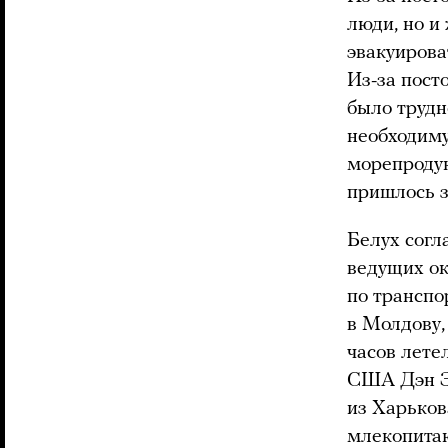
люди, но и
эвакуирова
Из-за пост
было трудн
необходиму
морепродук
пришлось з
Белух согл
ведущих ок
по транспо
в Молдову,
часов лете
США Дэн
из Харьков
млекопитаю