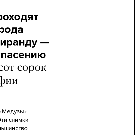
роходят
орода
Миранду —
спасению
сот сорок
афии
 «Медузы»
Эти снимки
ольшинство