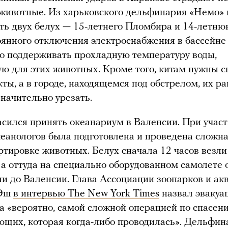
 животные. Из харьковского дельфинария «Немо»
ть двух белух — 15-летнего Пломбира и 14-летн
оянного отключения электроснабжения в бассейне
о поддерживать прохладную температуру воды,
ю для этих животных. Кроме того, китам нужны 
ты, а в городе, находящемся под обстрелом, их р
начительно урезать.
асился принять океанариум в Валенсии. При учас
еанологов была подготовлена и проведена сложн
ртировке животных. Белух сначала 12 часов везли
 а оттуда на специально оборудованном самолете 
ли до Валенсии. Глава Ассоциации зоопарков и ак
 Эш
в интервью The New York Times
назвал эвакуа
а «вероятно, самой сложной операцией по спасен
щих, которая когда-либо проводилась». Дельфин