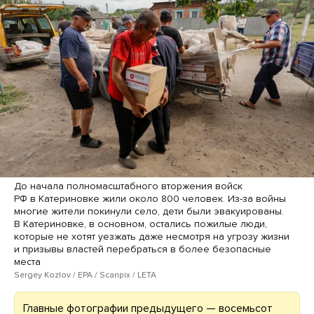
До начала полномасштабного вторжения войск
РФ в Катериновке жили около 800 человек. Из-за войны
многие жители покинули село, дети были эвакуированы.
В Катериновке, в основном, остались пожилые люди,
которые не хотят уезжать даже несмотря на угрозу жизни
и призывы властей перебраться в более безопасные
места
Sergey Kozlov / EPA / Scanpix / LETA
Главные фотографии предыдущего — восемьсот