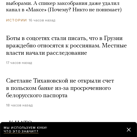
выборами. А спикер заксобрания даже удалил
канал в «Максе» (Почему? Никто не понимает)
16 часов назад
ИСТОРИИ
Боты в соцсетях стали писать, что в Грузии
враждебно относятся к россиянам. Местные
власти начали расследование
17 часов назад
Светлане Тихановской не открыли счет
в польском банке из-за просроченного
белорусского паспорта
18 часов назад
«К НАТО возникает много вопросов».
МЫ ИСПОЛЬЗУЕМ КУКИ!
Залужный заявил, что он сторонник альянса,
ЧТО ЭТО ЗНАЧИТ?