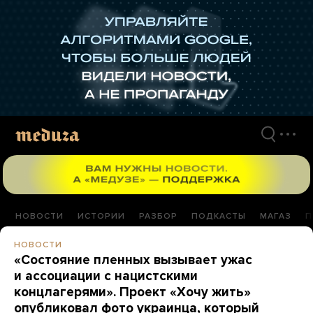
Перейти
к
материалам
НОВОСТИ
ИСТОРИИ
РАЗБОР
ПОДКАСТЫ
МАГАЗ
П
НОВОСТИ
«Состояние пленных вызывает ужас
и ассоциации с нацистскими
концлагерями». Проект «Хочу жить»
опубликовал фото украинца, который