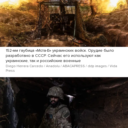
152-мм гаубица «Мста-Б» украинских войск. Орудие было
разработано в СССР. Сейчас его используют как
украинские, так и российские военные
Diego Herrera Carcedo / Anadolu / ABACAPRESS / ddp images / Vida
Press