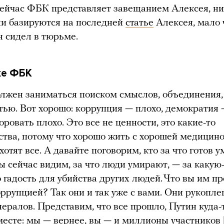
 сейчас ФБК представляет завещанием Алексея, ни
они базируются на последней
статье
Алексея, мало 
н сидел в тюрьме.
ке ФБК
лжен заниматься поиском смыслов, объединения,
тью. Вот хорошо: коррупция — плохо, демократия 
оровать плохо. Это все не ценности, это какие-то
ства, потому что хорошо жить с хорошей медицино
отят все. А давайте поговорим, кто за что готов у
ы сейчас видим, за что люди умирают, — за какую-
о гадость для убийства других людей. Что вы им п
оррупцией? Так они и так уже с вами. Они рукопл
нералов. Представим, что все прошло, Путин куда-т
месте: мы — вернее, вы — и миллионы участников