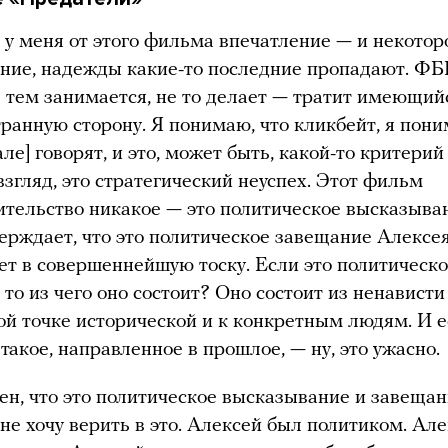
у меня от этого фильма впечатление — и некотор
ние, надежды какие-то последние пропадают. ФБ
е тем занимается, не то делает — тратит имеющий
странную сторону. Я понимаю, что кликбейт, я пони
але] говорят, и это, может быть, какой-то критерий
 взгляд, это стратегический неуспех. Этот фильм
ительство никакое — это политическое высказыван
рждает, что это политическое завещание Алексея
ет в совершеннейшую тоску. Если это политическ
 то из чего оно состоит? Оно состоит из ненависти
ой точке исторической и к конкретным людям. И е
такое, направленное в прошлое, — ну, это ужасно.
сен, что это политическое высказывание и завеща
 не хочу верить в это. Алексей был политиком. Ал