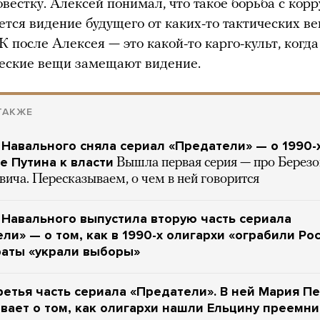
овестку. Алексей понимал, что такое борьба с корр
ется видение будущего от каких-то тактических в
 после Алексея — это какой-то карго-культ, когд
еские вещи замещают видение.
ТАКЖЕ
Навального сняла сериал «Предатели» — о 1990-
е Путина к власти
Вышла первая серия — про Березо
ича. Пересказываем, о чем в ней говорится
Навального выпустила вторую часть сериала
ли» — о том, как в 1990-х олигархи «ограбили Ро
раты «украли выборы»
етья часть сериала «Предатели». В ней Мария П
вает о том, как олигархи нашли Ельцину преемн