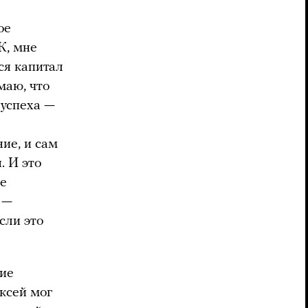
ое
К, мне
ся капитал
маю, что
 успеха —
ие, и сам
. И это
ое
 —
сли это
ние
ексей мог