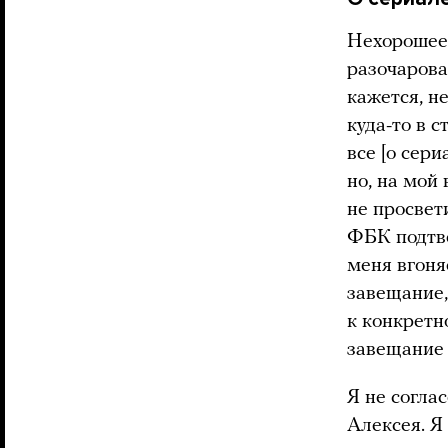
Нехорошее 
разочарова
кажется, н
куда-то в 
все [о сери
но, на мой
не просвет
ФБК подтве
меня вгоня
завещание,
к конкретн
завещание 
Я не согла
Алексея. Я