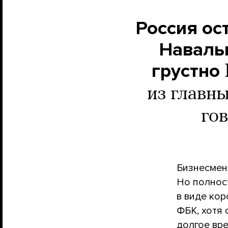
Россия ос
Навальн
грустно
из главн
го
Бизнесмен 
Но полнос
в виде ко
ФБК, хотя 
долгое вр