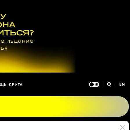
EN
ЩЬ ДРУГА