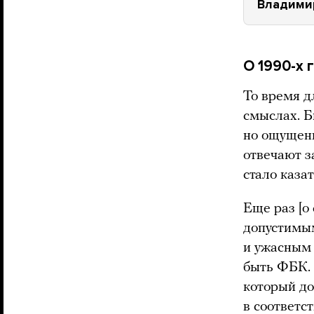
Владими
О 1990-х 
То время д
смыслах. Б
но ощущени
отвечают з
стало каза
Еще раз [о
допустимым
и ужасным 
быть ФБК. 
который до
в соответс