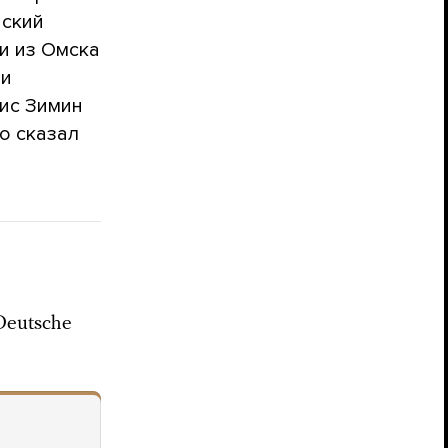
ский
и из Омска
ии
рис Зимин
о сказал
Deutsche