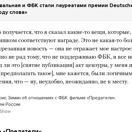
альная и ФБК стали лауреатами премии Deutsche
оду слова»
 получается, что я сказал какие-то вещи, которые
лишком соответствуют награде. Это не какая-то бо
 урезанная новость — она не отражает мое настрое
но не рад тому, что не поддерживаю ФБК, и все 
д ли это [снятие публикации] акт цензуры, у меня 
[предполагать такое], мне кажется, были логичны
ния, что — ну, неудобно, неожиданно, не к месту.
рис Зимин об отношениях с ФБК, фильме «Предатели»,
ем России
 Show
е «Предатели»