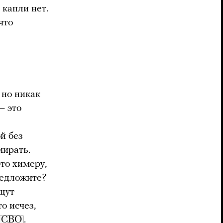
 капли нет.
что
 но никак
— это
й без
мирать.
то химеру,
редложите?
ещут
о исчез,
СВО
.