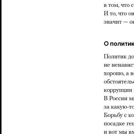
в том, что
И то, что 
значит — о
О полити
Политик до
не ненавис
хорошо, а в
обстоятель
коррупции х
В России м
за какую-т
Борьбу с к
посадке ге
и вот мы в