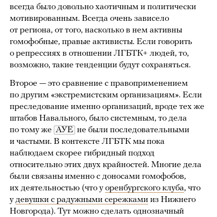
всегда было довольно хаотичным и политически
мотивированным. Всегда очень зависело
от региона, от того, насколько в нем активны
гомофобные, правые активисты. Если говорить
о репрессиях в отношении ЛГБТК+ людей, то,
возможно, такие тенденции будут сохраняться.
Второе — это сравнение с правоприменением
по другим «экстремистским организациям». Если
преследование именно организаций, вроде тех же
штабов Навального, было системным, то дела
по тому же
АУЕ
не были последовательными
и частыми. В контексте ЛГБТК мы пока
наблюдаем скорее гибридный подход
относительно этих двух крайностей. Многие дела
были связаны именно с доносами гомофобов,
их деятельностью (что у
оренбургского клуба
, что
у
девушки с радужными сережками
из Нижнего
Новгорода). Тут можно сделать однозначный