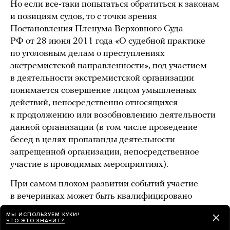
Но если все-таки попытаться обратиться к законам
и позициям судов, то с точки зрения
Постановления Пленума Верховного Суда
РФ от 28 июня 2011 года «О судебной практике
по уголовным делам о преступлениях
экстремистской направленности», под участием
в деятельности экстремистской организации
понимается совершение лицом умышленных
действий, непосредственно относящихся
к продолжению или возобновлению деятельности
данной организации (в том числе проведение
бесед в целях пропаганды деятельности
запрещенной организации, непосредственное
участие в проводимых мероприятиях).
При самом плохом развитии событий участие
в вечеринках может быть квалифицировано
именно как участие в деятельности
МЫ ИСПОЛЬЗУЕМ КУКИ!
экстремистской организации (часть вторая
статьи
ЧТО ЭТО ЗНАЧИТ?