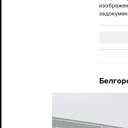
изображен
задокумент
Белгор