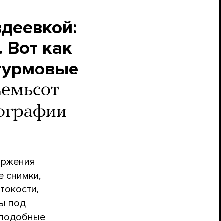
вдеевкой:
 Вот как
штурмовые
емьсот
тографии
оржения
е снимки,
токости,
ны под
 подобные