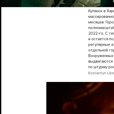
Купянск в Ха
массированно
месяцев. Гор
полномасштаб
2022-го. С т
и остается п
регулярные а
отдельной го
Вооруженных 
выдвигаются 
по штурму ро
Kostiantyn Libe