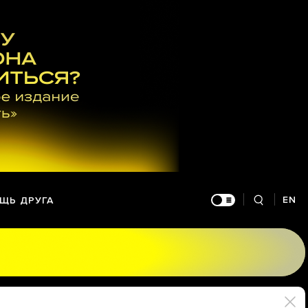
EN
ЩЬ ДРУГА