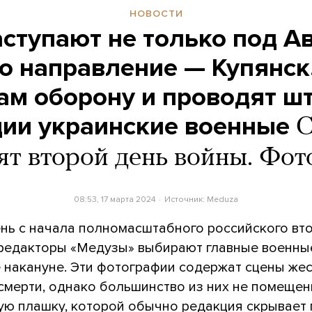
НОВОСТИ
ступают не только под А
о направление — Купянск.
ам оборону и проводят 
ии украинские военные
С
ят второй день войны. Фо
08:53, 17 марта 2024
Источник:
Meduza
нь с начала полномасштабного российского вт
 редакторы «Медузы» выбирают главные военны
 накануне. Эти фотографии содержат сцены жес
 смерти, однако большинство из них не помеще
ую плашку, которой обычно редакция скрывает