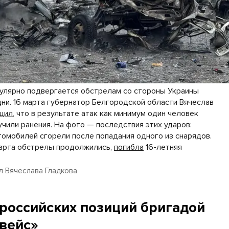
улярно подвергается обстрелам со стороны Украины
дни. 16 марта губернатор Белгородской области Вячеслав
щил
, что в результате атак как минимум один человек
лучили ранения. На фото — последствия этих ударов:
томобилей сгорели после попадания одного из снарядов.
 марта обстрелы продолжились,
погибла
16-летняя
л Вячеслава Гладкова
российских позиций бригадой
вейс»