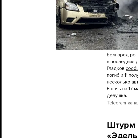
Белгород рег
в последние 
Гладков
сооб
погиб и 11 по
несколько ав
В ночь на 17
девушка.
Telegram-кана
Штурм 
«Эдель