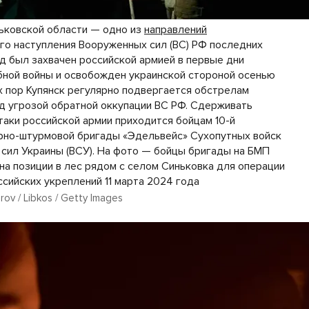
рьковской области — одно из
направлений
го наступления Вооруженных сил (ВС) РФ последних
од был захвачен российской армией в первые дни
ной войны и освобожден украинской стороной осенью
ех пор Купянск регулярно подвергается обстрелам
од угрозой обратной оккупации ВС РФ. Сдерживать
таки российской армии приходится бойцам 10-й
рно-штурмовой бригады «Эдельвейс» Сухопутных войск
сил Украины (ВСУ). На фото — бойцы бригады на БМП
на позиции в лес рядом с селом Синьковка для операции
ссийских укреплений 11 марта 2024 года
rov / Libkos / Getty Images