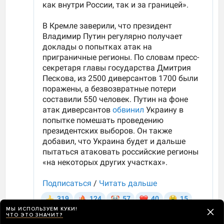
МЫ ИСПОЛЬЗУЕМ КУКИ!
ЧТО ЭТО ЗНАЧИТ?