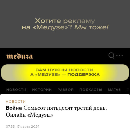
Перейти
к
материалам
НОВОСТИ
ИСТОРИИ
РАЗБОР
ПОДКАСТЫ
МАГАЗ
П
НОВОСТИ
Война
Семьсот пятьдесят третий день.
Онлайн «Медузы»
07:35, 17 марта 2024