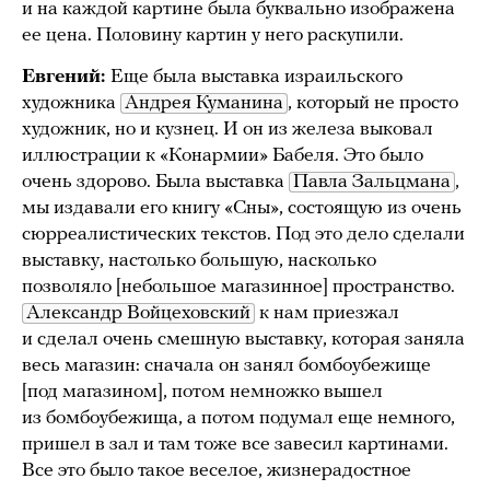
и на каждой картине была буквально изображена
ее цена. Половину картин у него раскупили.
Евгений:
Еще была выставка израильского
художника
Андрея Куманина
, который не просто
художник, но и кузнец. И он из железа выковал
иллюстрации к «Конармии» Бабеля. Это было
очень здорово. Была выставка
Павла Зальцмана
,
мы издавали его книгу «Сны», состоящую из очень
сюрреалистических текстов. Под это дело сделали
выставку, настолько большую, насколько
позволяло [небольшое магазинное] пространство.
Александр Войцеховский
к нам приезжал
и сделал очень смешную выставку, которая заняла
весь магазин: сначала он занял бомбоубежище
[под магазином], потом немножко вышел
из бомбоубежища, а потом подумал еще немного,
пришел в зал и там тоже все завесил картинами.
Все это было такое веселое, жизнерадостное