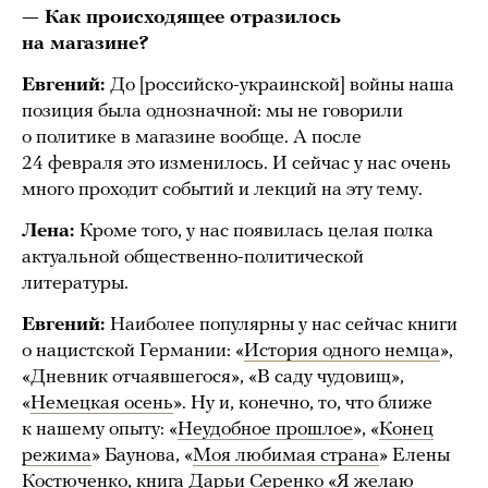
— Как происходящее отразилось
на магазине?
Евгений:
До [российско-украинской] войны наша
позиция была однозначной: мы не говорили
о политике в магазине вообще. А после
24 февраля это изменилось. И сейчас у нас очень
много проходит событий и лекций на эту тему.
Лена:
Кроме того, у нас появилась целая полка
актуальной общественно-политической
литературы.
Евгений:
Наиболее популярны у нас сейчас книги
о нацистской Германии: «
История одного немца
»,
«Дневник отчаявшегося», «В саду чудовищ»,
«
Немецкая осень
». Ну и, конечно, то, что ближе
к нашему опыту: «
Неудобное прошлое
», «
Конец
режима
» Баунова, «
Моя любимая страна
» Елены
Костюченко, книга Дарьи Серенко «
Я желаю