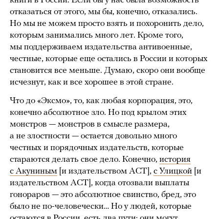
книги в России. Если бы у нас была возможность
отказаться от этого, мы бы, конечно, отказались.
Но мы не можем просто взять и похоронить дело,
которым занимались много лет. Кроме того,
мы поддерживаем издательства антивоенные,
честные, которые еще остались в России и которых
становится все меньше. Думаю, скоро они вообще
исчезнут, как и все хорошее в этой стране.
Что до «Эксмо», то, как любая корпорация, это,
конечно абсолютное зло. Но под крылом этих
монстров — монстров в смысле размера,
а не злостности — остается довольно много
честных и порядочных издательств, которые
стараются делать свое дело. Конечно,
история
с Акуниным
[и издательством АСТ],
с Улицкой
[и
издательством АСТ], когда отозвали выплаты
гонораров — это абсолютное свинство, бред, это
было не по-человечески… Но у людей, которые
остаются в России, есть два пути: они могут