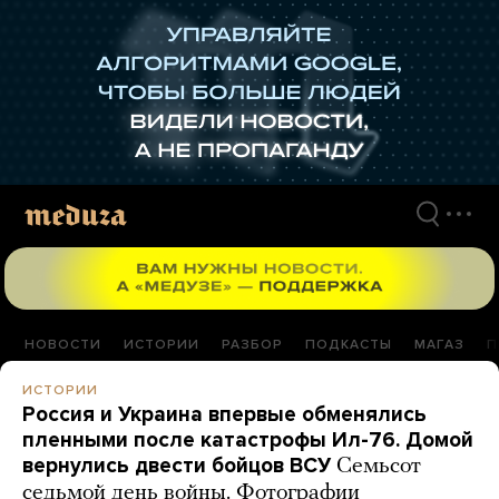
Перейти
к
материалам
НОВОСТИ
ИСТОРИИ
РАЗБОР
ПОДКАСТЫ
МАГАЗ
П
ИСТОРИИ
Россия и Украина впервые обменялись
пленными после катастрофы Ил-76. Домой
вернулись двести бойцов ВСУ
Семьсот
седьмой день войны. Фотографии