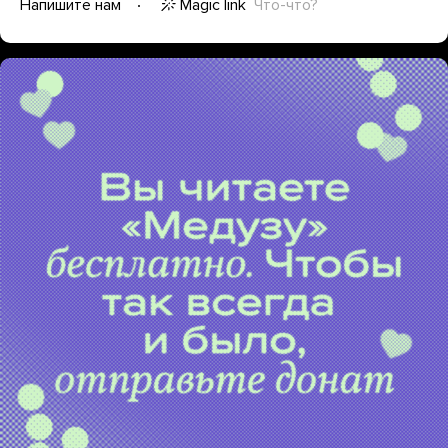
Magic link
Что-что?
Напишите нам