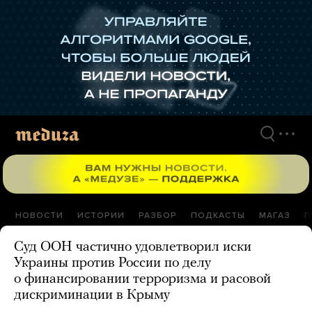
Перейти
к
материалам
НОВОСТИ
ИСТОРИИ
РАЗБОР
ПОДКАСТЫ
МАГАЗ
П
Суд ООН частично удовлетворил иски
Украины против России по делу
о финансировании терроризма и расовой
дискриминации в Крыму