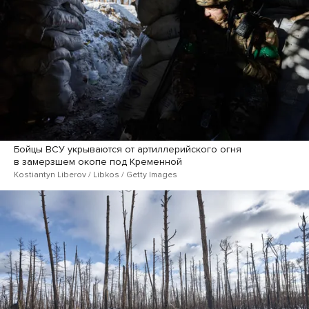
Бойцы ВСУ укрываются от артиллерийского огня
в замерзшем окопе под Кременной
Kostiantyn Liberov / Libkos / Getty Images