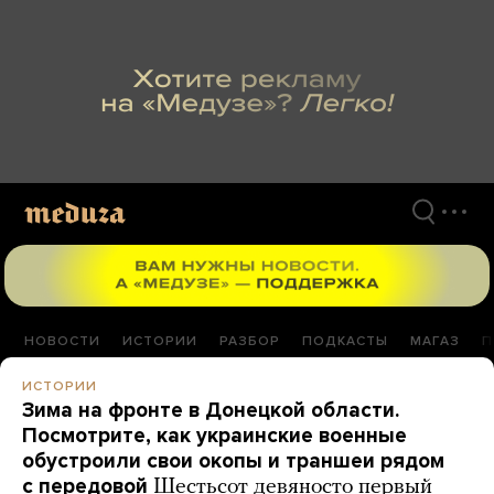
Перейти
к
материалам
НОВОСТИ
ИСТОРИИ
РАЗБОР
ПОДКАСТЫ
МАГАЗ
П
ИСТОРИИ
Зима на фронте в Донецкой области.
Посмотрите, как украинские военные
обустроили свои окопы и траншеи рядом
с передовой
Шестьсот девяносто первый