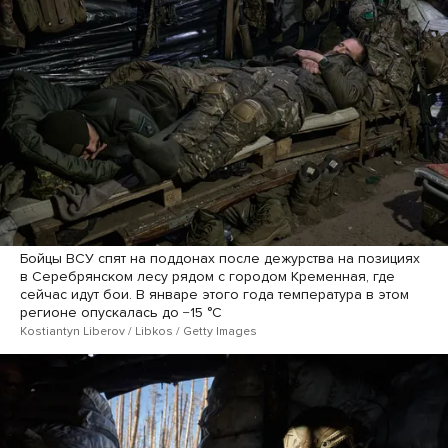
Бойцы ВСУ спят на поддонах после дежурства на позициях
в Серебрянском лесу рядом с городом Кременная, где
сейчас идут бои. В январе этого года температура в этом
регионе опускалась до −15 °C
Kostiantyn Liberov / Libkos / Getty Images