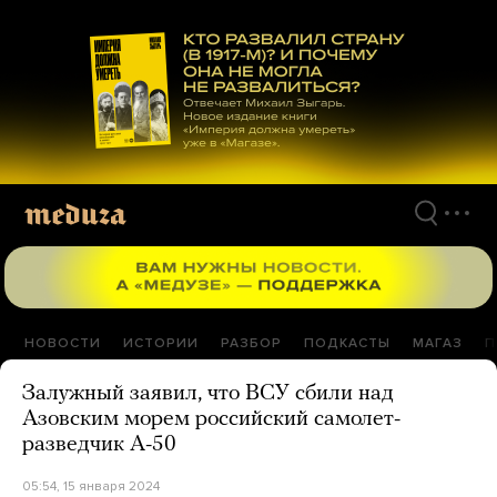
Перейти
к
материалам
НОВОСТИ
ИСТОРИИ
РАЗБОР
ПОДКАСТЫ
МАГАЗ
П
Залужный заявил, что ВСУ сбили над
Азовским морем российский самолет-
разведчик А-50
05:54, 15 января 2024