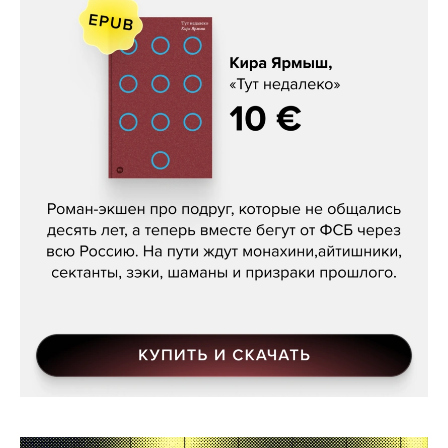
Кира Ярмыш, «Тут недалеко»