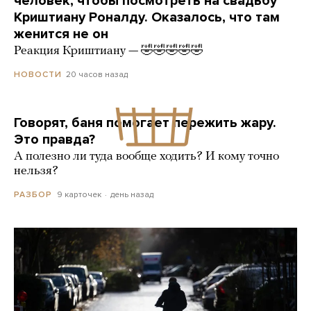
человек, чтобы посмотреть на свадьбу
Криштиану Роналду. Оказалось, что там
женится не он
Реакция Криштиану — 🤣🤣🤣🤣🤣
20 часов назад
НОВОСТИ
Говорят, баня помогает пережить жару.
Это правда?
А полезно ли туда вообще ходить? И кому точно
нельзя?
9 карточек
день назад
РАЗБОР