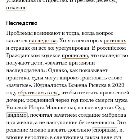
устанавливать отцовство. В третьем деле суд
отказал
.
Наследство
Проблемы
возникают и
тогда
, когда вопрос
касается
наследства
. Хотя в некоторых
регионах
и
странах
он все же урегулирован. В российском
Гражданском кодексе
прописано
, что наследство
получают дети, «зачатые при жизни
наследодателя». Однако, как показывает
практика, суды могут широко трактовать слово
«зачатые». Журналистка Божена Рынска в 2020
году
обратилась в суд
, чтобы отстоять право своей
дочери, рожденной через год после
смерти
мужа
Рынской Игоря Малашенко, на наследство. Суд,
видимо
, посчитал зачатием создание эмбриона
при жизни, а не наступление беременности. Это
решение
можно назвать
довольно
спорным
, и,
вполне вероятно, в следующем таком деле суд