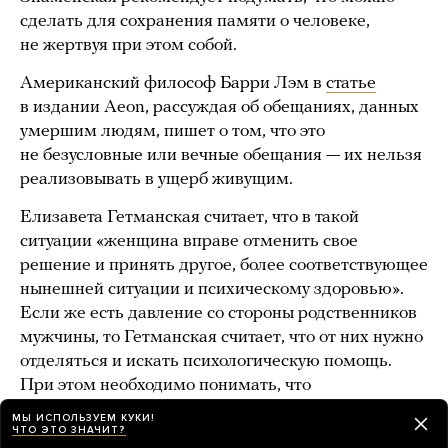
сделать для сохранения памяти о человеке,
не жертвуя при этом собой.
Американский философ Барри Лэм в
статье
в издании Aeon, рассуждая об обещаниях, данных
умершим людям, пишет о том, что это
не безусловные или вечные обещания — их нельзя
реализовывать в ущерб живущим.
Елизавета Гетманская считает, что в такой
ситуации «женщина вправе отменить свое
решение и принять другое, более соответствующее
нынешней ситуации и психическому здоровью».
Если же есть давление со стороны родственников
мужчины, то Гетманская считает, что от них нужно
отделяться и искать психологическую помощь.
При этом необходимо понимать, что
у родственников мужчины тоже большое горе
МЫ ИСПОЛЬЗУЕМ КУКИ!
ЧТО ЭТО ЗНАЧИТ?
и оно, вероятно, выражается таким образом.