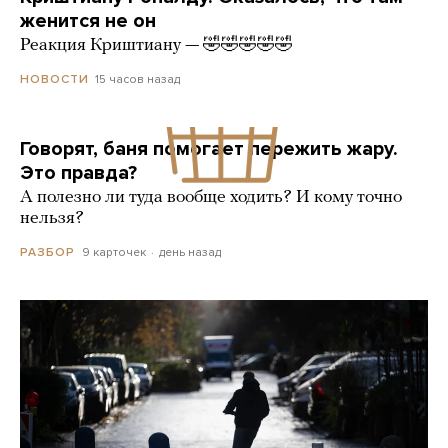
женится не он
Реакция Криштиану — 🤣🤣🤣🤣🤣
15 часов назад
НОВОСТИ
Говорят, баня помогает пережить жару.
Это правда?
А полезно ли туда вообще ходить? И кому точно
нельзя?
9 карточек
день назад
РАЗБОР