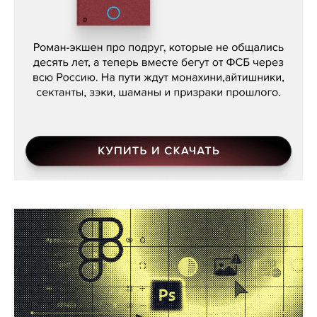
Кира Ярмыш, «Тут недалеко»