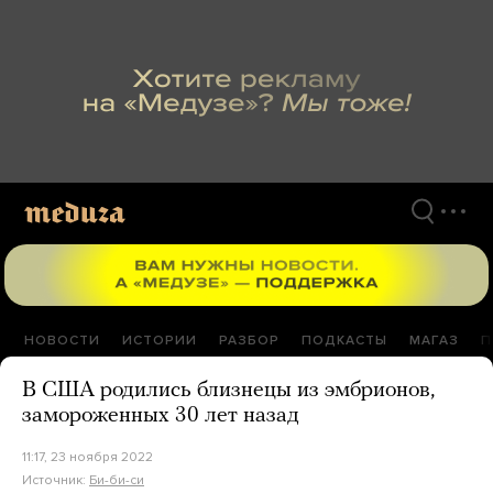
Перейти
к
материалам
НОВОСТИ
ИСТОРИИ
РАЗБОР
ПОДКАСТЫ
МАГАЗ
П
В США родились близнецы из эмбрионов,
замороженных 30 лет назад
11:17, 23 ноября 2022
Источник:
Би-би-си