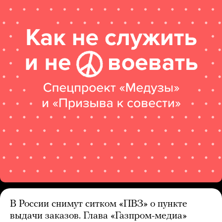
В России снимут ситком «ПВЗ» о пункте
выдачи заказов. Глава «Газпром-медиа»