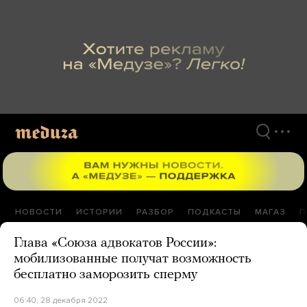
Перейти
к
материалам
НОВОСТИ
ИСТОРИИ
РАЗБОР
ПОДКАСТЫ
МАГАЗ
П
Глава «Союза адвокатов России»:
мобилизованные получат возможность
бесплатно заморозить сперму
06:40, 28 декабря 2022